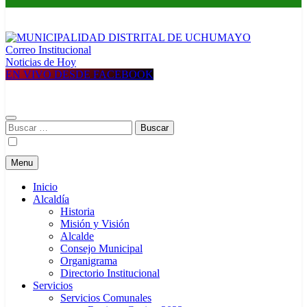
Correo Institucional
MUNICIPALIDAD DISTRITAL DE UCHUMAYO
Construyendo una nueva Historia
Noticias de Hoy
EN VIVO DESDE FACEBOOK
Buscar:
Menu
Inicio
Alcaldía
Historia
Misión y Visión
Alcalde
Consejo Municipal
Organigrama
Directorio Institucional
Servicios
Servicios Comunales