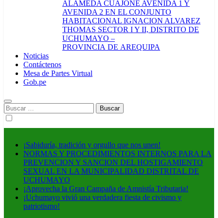
ALAMEDA CUAJONE AVENIDA 1 Y
AVENIDA 2 EN EL CONJUNTO
HABITACIONAL IGNACION ALVAREZ
THOMAS SECTOR I Y II, DISTRITO DE
UCHUMAYO –
PROVINCIA DE AREQUIPA
Noticias
Contáctenos
Mesa de Partes Virtual
Gob.pe
Buscar:
¡Sabiduría, tradición y orgullo que nos unen!
NORMAS Y PROCEDIMIENTOS INTERNOS PARA LA
PREVENCION Y SANCION DEL HOSTIGAMIENTO
SEXUAL EN LA MUNICIPALIDAD DISTRITAL DE
UCHUMAYO
¡Aprovecha la Gran Campaña de Amnistía Tributaria!
¡Uchumayo vivió una verdadera fiesta de civismo y
patriotismo!