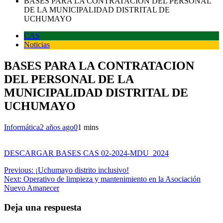
BASES PARA LA CONTRATACION DEL PERSONAL
DE LA MUNICIPALIDAD DISTRITAL DE
UCHUMAYO
CAS
Noticias
BASES PARA LA CONTRATACION
DEL PERSONAL DE LA
MUNICIPALIDAD DISTRITAL DE
UCHUMAYO
Informática
2 años ago
0
1 mins
DESCARGAR BASES CAS 02-2024-MDU_2024
Navegación
Previous:
¡Uchumayo distrito inclusivo!
Next:
Operativo de limpieza y mantenimiento en la Asociación
de
Nuevo Amanecer
entradas
Deja una respuesta