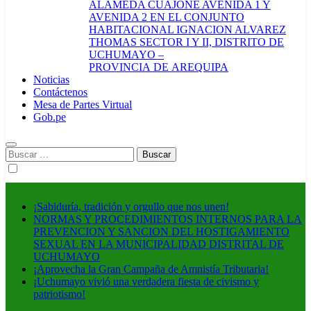
ALAMEDA CUAJONE AVENIDA 1 Y
AVENIDA 2 EN EL CONJUNTO
HABITACIONAL IGNACION ALVAREZ
THOMAS SECTOR I Y II, DISTRITO DE
UCHUMAYO –
PROVINCIA DE AREQUIPA
Noticias
Contáctenos
Mesa de Partes Virtual
Gob.pe
Buscar:
¡Sabiduría, tradición y orgullo que nos unen!
NORMAS Y PROCEDIMIENTOS INTERNOS PARA LA
PREVENCION Y SANCION DEL HOSTIGAMIENTO
SEXUAL EN LA MUNICIPALIDAD DISTRITAL DE
UCHUMAYO
¡Aprovecha la Gran Campaña de Amnistía Tributaria!
¡Uchumayo vivió una verdadera fiesta de civismo y
patriotismo!