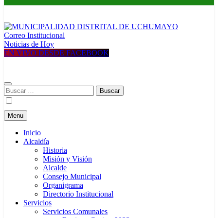
Correo Institucional
MUNICIPALIDAD DISTRITAL DE UCHUMAYO
Construyendo una nueva Historia
Noticias de Hoy
EN VIVO DESDE FACEBOOK
Buscar:
Menu
Inicio
Alcaldía
Historia
Misión y Visión
Alcalde
Consejo Municipal
Organigrama
Directorio Institucional
Servicios
Servicios Comunales