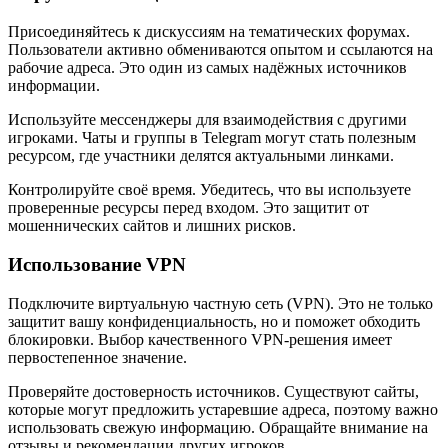
Присоединяйтесь к дискуссиям на тематических форумах.
Пользователи активно обмениваются опытом и ссылаются на
рабочие адреса. Это один из самых надёжных источников
информации.
Используйте мессенджеры для взаимодействия с другими
игроками. Чаты и группы в Telegram могут стать полезным
ресурсом, где участники делятся актуальными линками.
Контролируйте своё время. Убедитесь, что вы используете
проверенные ресурсы перед входом. Это защитит от
мошеннических сайтов и лишних рисков.
Использование VPN
Подключите виртуальную частную сеть (VPN). Это не только
защитит вашу конфиденциальность, но и поможет обходить
блокировки. Выбор качественного VPN-решения имеет
первостепенное значение.
Проверяйте достоверность источников. Существуют сайты,
которые могут предложить устаревшие адреса, поэтому важно
использовать свежую информацию. Обращайте внимание на
отзывы и рекомендации других игроков.