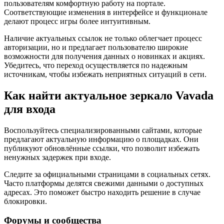
пользователям комфортную работу на портале.
Соответствующие изменения в интерфейсе и функционале
делают процесс игры более интуитивным.
Наличие актуальных ссылок не только облегчает процесс
авторизации, но и предлагает пользователю широкие
возможности для получения данных о новинках и акциях.
Убедитесь, что переход осуществляется по надежным
источникам, чтобы избежать неприятных ситуаций в сети.
Как найти актуальное зеркало Vavada
для входа
Воспользуйтесь специализированными сайтами, которые
предлагают актуальную информацию о площадках. Они
публикуют обновлённые ссылки, что позволит избежать
ненужных задержек при входе.
Следите за официальными страницами в социальных сетях.
Часто платформы делятся свежими данными о доступных
адресах. Это поможет быстро находить решение в случае
блокировки.
Форумы и сообщества