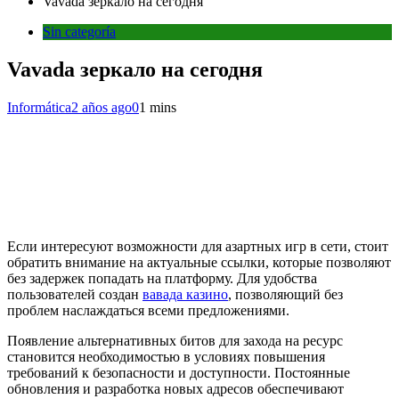
Vavada зеркало на сегодня
Sin categoría
Vavada зеркало на сегодня
Informática
2 años ago
0
1 mins
Если интересуют возможности для азартных игр в сети, стоит
обратить внимание на актуальные ссылки, которые позволяют
без задержек попадать на платформу. Для удобства
пользователей создан
вавада казино
, позволяющий без
проблем наслаждаться всеми предложениями.
Появление альтернативных битов для захода на ресурс
становится необходимостью в условиях повышения
требований к безопасности и доступности. Постоянные
обновления и разработка новых адресов обеспечивают