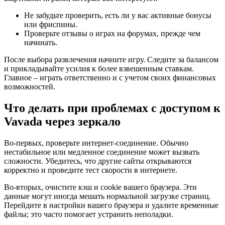
Не забудьте проверить, есть ли у вас активные бонусы
или фриспины.
Проверьте отзывы о играх на форумах, прежде чем
начинать.
После выбора развлечения начните игру. Следите за балансом
и прикладывайте усилия к более взвешенным ставкам.
Главное – играть ответственно и с учетом своих финансовых
возможностей.
Что делать при проблемах с доступом к
Vavada через зеркало
Во-первых, проверьте интернет-соединение. Обычно
нестабильное или медленное соединение может вызвать
сложности. Убедитесь, что другие сайты открываются
корректно и проведите тест скорости в интернете.
Во-вторых, очистите кэш и cookie вашего браузера. Эти
данные могут иногда мешать нормальной загрузке страниц.
Перейдите в настройки вашего браузера и удалите временные
файлы; это часто помогает устранить неполадки.