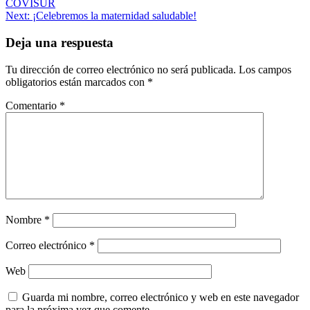
COVISUR
de
Next:
¡Celebremos la maternidad saludable!
entradas
Deja una respuesta
Tu dirección de correo electrónico no será publicada.
Los campos
obligatorios están marcados con
*
Comentario
*
Nombre
*
Correo electrónico
*
Web
Guarda mi nombre, correo electrónico y web en este navegador
para la próxima vez que comente.