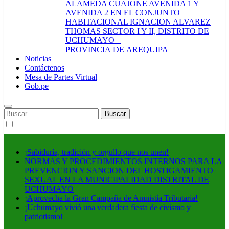
ALAMEDA CUAJONE AVENIDA 1 Y
AVENIDA 2 EN EL CONJUNTO
HABITACIONAL IGNACION ALVAREZ
THOMAS SECTOR I Y II, DISTRITO DE
UCHUMAYO –
PROVINCIA DE AREQUIPA
Noticias
Contáctenos
Mesa de Partes Virtual
Gob.pe
Buscar:
¡Sabiduría, tradición y orgullo que nos unen!
NORMAS Y PROCEDIMIENTOS INTERNOS PARA LA
PREVENCION Y SANCION DEL HOSTIGAMIENTO
SEXUAL EN LA MUNICIPALIDAD DISTRITAL DE
UCHUMAYO
¡Aprovecha la Gran Campaña de Amnistía Tributaria!
¡Uchumayo vivió una verdadera fiesta de civismo y
patriotismo!