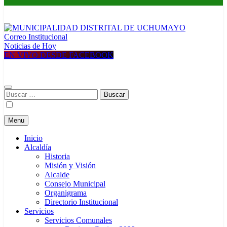
Correo Institucional
MUNICIPALIDAD DISTRITAL DE UCHUMAYO
Construyendo una nueva Historia
Noticias de Hoy
EN VIVO DESDE FACEBOOK
Buscar:
Menu
Inicio
Alcaldía
Historia
Misión y Visión
Alcalde
Consejo Municipal
Organigrama
Directorio Institucional
Servicios
Servicios Comunales