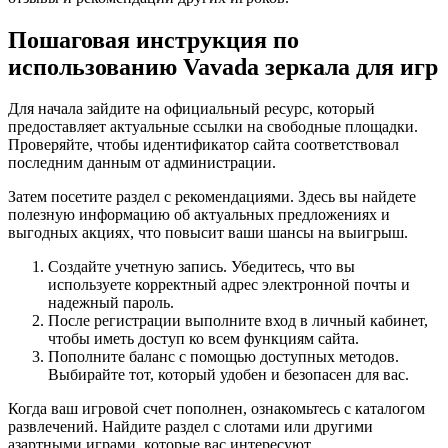
Пошаговая инструкция по
использованию Vavada зеркала для игр
Для начала зайдите на официальный ресурс, который
предоставляет актуальные ссылки на свободные площадки.
Проверяйте, чтобы идентификатор сайта соответствовал
последним данным от администрации.
Затем посетите раздел с рекомендациями. Здесь вы найдете
полезную информацию об актуальных предложениях и
выгодных акциях, что повысит ваши шансы на выигрыш.
Создайте учетную запись. Убедитесь, что вы
используете корректный адрес электронной почты и
надежный пароль.
После регистрации выполните вход в личный кабинет,
чтобы иметь доступ ко всем функциям сайта.
Пополните баланс с помощью доступных методов.
Выбирайте тот, который удобен и безопасен для вас.
Когда ваш игровой счет пополнен, ознакомьтесь с каталогом
развлечений. Найдите раздел с слотами или другими
азартными играми, которые вас интересуют.