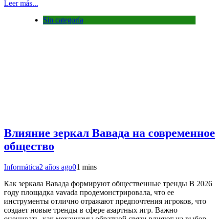
Leer más...
Sin categoría
Влияние зеркал Вавада на современное
общество
Informática
2 años ago
0
1 mins
Как зеркала Вавада формируют общественные тренды В 2026
году площадка vavada продемонстрировала, что ее
инструменты отлично отражают предпочтения игроков, что
создает новые тренды в сфере азартных игр. Важно
оценивать, как механизмы обратной связи влияют на выбор