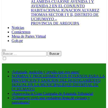
ALAMEDA CUAJONE AVENIDA 1 Y
AVENIDA 2 EN EL CONJUNTO
HABITACIONAL IGNACION ALVAREZ
THOMAS SECTOR I Y II, DISTRITO DE
UCHUMAYO –
PROVINCIA DE AREQUIPA
Noticias
Contáctenos
Mesa de Partes Virtual
Gob.pe
Buscar:
¡Sabiduría, tradición y orgullo que nos unen!
NORMAS Y PROCEDIMIENTOS INTERNOS PARA LA
PREVENCION Y SANCION DEL HOSTIGAMIENTO
SEXUAL EN LA MUNICIPALIDAD DISTRITAL DE
UCHUMAYO
¡Aprovecha la Gran Campaña de Amnistía Tributaria!
¡Uchumayo vivió una verdadera fiesta de civismo y
patriotismo!