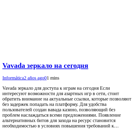
Vavada зеркало на сегодня
Informática
2 años ago
0
1 mins
Vavada зеркало для доступа к играм на сегодня Если
интересуют возможности для азартных игр в сети, стоит
обратить внимание на актуальные ссылки, которые позволяют
без задержек попадать на платформу. Для удобства
пользователей создан вавада казино, позволяющий без
проблем наслаждаться всеми предложениями. Появление
альтернативных битов для захода на ресурс становится
необходимостью в условиях повышения требований к…