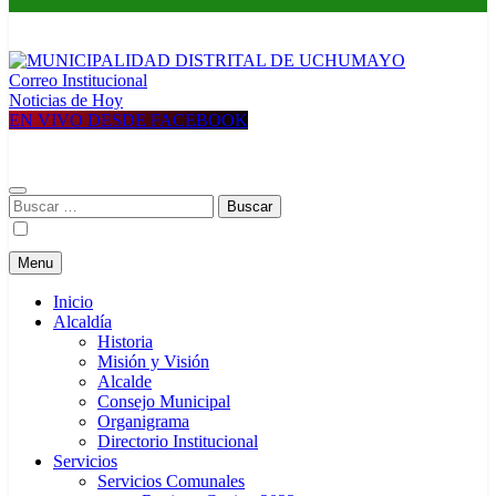
Correo Institucional
MUNICIPALIDAD DISTRITAL DE UCHUMAYO
Construyendo una nueva Historia
Noticias de Hoy
EN VIVO DESDE FACEBOOK
Buscar:
Menu
Inicio
Alcaldía
Historia
Misión y Visión
Alcalde
Consejo Municipal
Organigrama
Directorio Institucional
Servicios
Servicios Comunales