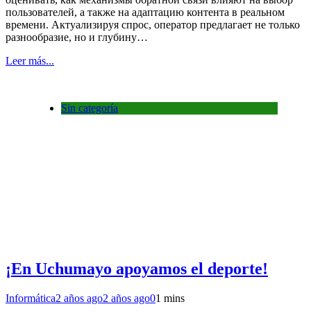
пользователей, а также на адаптацию контента в реальном
времени. Актуализируя спрос, оператор предлагает не только
разнообразие, но и глубину…
Leer más...
Sin categoría
¡En Uchumayo apoyamos el deporte!
Informática
2 años ago
2 años ago
0
1 mins