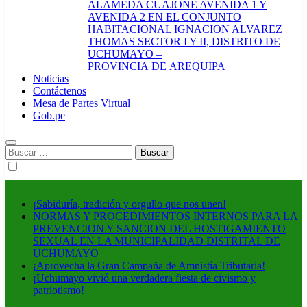
ALAMEDA CUAJONE AVENIDA 1 Y
AVENIDA 2 EN EL CONJUNTO
HABITACIONAL IGNACION ALVAREZ
THOMAS SECTOR I Y II, DISTRITO DE
UCHUMAYO –
PROVINCIA DE AREQUIPA
Noticias
Contáctenos
Mesa de Partes Virtual
Gob.pe
Buscar:
¡Sabiduría, tradición y orgullo que nos unen!
NORMAS Y PROCEDIMIENTOS INTERNOS PARA LA
PREVENCION Y SANCION DEL HOSTIGAMIENTO
SEXUAL EN LA MUNICIPALIDAD DISTRITAL DE
UCHUMAYO
¡Aprovecha la Gran Campaña de Amnistía Tributaria!
¡Uchumayo vivió una verdadera fiesta de civismo y
patriotismo!