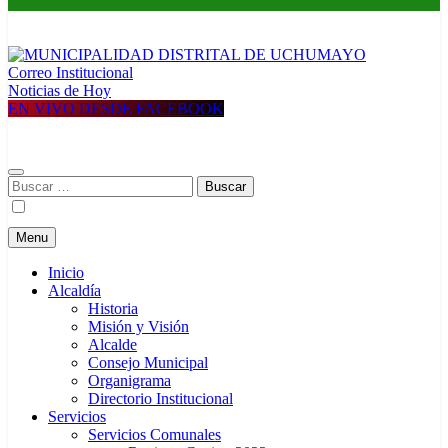
Correo Institucional
MUNICIPALIDAD DISTRITAL DE UCHUMAYO
Construyendo una nueva Historia
Noticias de Hoy
EN VIVO DESDE FACEBOOK
Buscar:
Menu
Inicio
Alcaldía
Historia
Misión y Visión
Alcalde
Consejo Municipal
Organigrama
Directorio Institucional
Servicios
Servicios Comunales