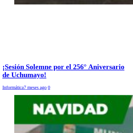
¡Sesión Solemne por el 256° Aniversario
de Uchumayo!
Informática
7 meses ago
0