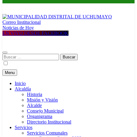
Correo Institucional
MUNICIPALIDAD DISTRITAL DE UCHUMAYO
Construyendo una nueva Historia
Noticias de Hoy
EN VIVO DESDE FACEBOOK
Buscar:
Menu
Inicio
Alcaldía
Historia
Misión y Visión
Alcalde
Consejo Municipal
Organigrama
Directorio Institucional
Servicios
Servicios Comunales