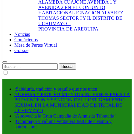
ALAMEDA CUAJONE AVENIDA 1 Y
AVENIDA 2 EN EL CONJUNTO
HABITACIONAL IGNACION ALVAREZ
THOMAS SECTOR I Y II, DISTRITO DE
UCHUMAYO –
PROVINCIA DE AREQUIPA
Noticias
Contáctenos
Mesa de Partes Virtual
Gob.pe
Buscar:
¡Sabiduría, tradición y orgullo que nos unen!
NORMAS Y PROCEDIMIENTOS INTERNOS PARA LA
PREVENCION Y SANCION DEL HOSTIGAMIENTO
SEXUAL EN LA MUNICIPALIDAD DISTRITAL DE
UCHUMAYO
¡Aprovecha la Gran Campaña de Amnistía Tributaria!
¡Uchumayo vivió una verdadera fiesta de civismo y
patriotismo!