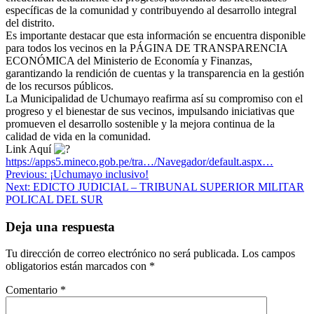
específicas de la comunidad y contribuyendo al desarrollo integral
del distrito.
Es importante destacar que esta información se encuentra disponible
para todos los vecinos en la PÁGINA DE TRANSPARENCIA
ECONÓMICA del Ministerio de Economía y Finanzas,
garantizando la rendición de cuentas y la transparencia en la gestión
de los recursos públicos.
La Municipalidad de Uchumayo reafirma así su compromiso con el
progreso y el bienestar de sus vecinos, impulsando iniciativas que
promueven el desarrollo sostenible y la mejora continua de la
calidad de vida en la comunidad.
Link Aquí
https://apps5.mineco.gob.pe/tra…/Navegador/default.aspx…
Navegación
Previous:
¡Uchumayo inclusivo!
Next:
EDICTO JUDICIAL – TRIBUNAL SUPERIOR MILITAR
de
POLICAL DEL SUR
entradas
Deja una respuesta
Tu dirección de correo electrónico no será publicada.
Los campos
obligatorios están marcados con
*
Comentario
*