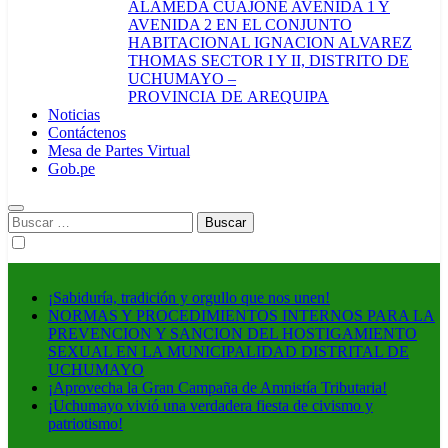
ALAMEDA CUAJONE AVENIDA 1 Y
AVENIDA 2 EN EL CONJUNTO
HABITACIONAL IGNACION ALVAREZ
THOMAS SECTOR I Y II, DISTRITO DE
UCHUMAYO –
PROVINCIA DE AREQUIPA
Noticias
Contáctenos
Mesa de Partes Virtual
Gob.pe
Buscar:
¡Sabiduría, tradición y orgullo que nos unen!
NORMAS Y PROCEDIMIENTOS INTERNOS PARA LA
PREVENCION Y SANCION DEL HOSTIGAMIENTO
SEXUAL EN LA MUNICIPALIDAD DISTRITAL DE
UCHUMAYO
¡Aprovecha la Gran Campaña de Amnistía Tributaria!
¡Uchumayo vivió una verdadera fiesta de civismo y
patriotismo!