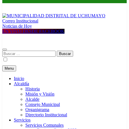
Correo Institucional
MUNICIPALIDAD DISTRITAL DE UCHUMAYO
Construyendo una nueva Historia
Noticias de Hoy
EN VIVO DESDE FACEBOOK
Buscar:
Menu
Inicio
Alcaldía
Historia
Misión y Visión
Alcalde
Consejo Municipal
Organigrama
Directorio Institucional
Servicios
Servicios Comunales