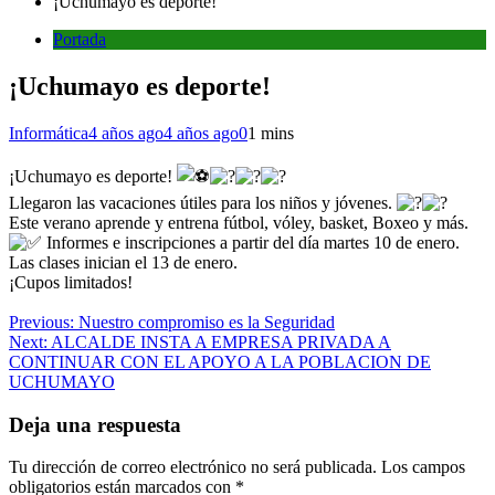
¡Uchumayo es deporte!
Portada
¡Uchumayo es deporte!
Informática
4 años ago
4 años ago
0
1 mins
¡Uchumayo es deporte!
Llegaron las vacaciones útiles para los niños y jóvenes.
Este verano aprende y entrena fútbol, vóley, basket, Boxeo y más.
Informes e inscripciones a partir del día martes 10 de enero.
Las clases inician el 13 de enero.
¡Cupos limitados!
Navegación
Previous:
Nuestro compromiso es la Seguridad
Next:
ALCALDE INSTA A EMPRESA PRIVADA A
de
CONTINUAR CON EL APOYO A LA POBLACION DE
entradas
UCHUMAYO
Deja una respuesta
Tu dirección de correo electrónico no será publicada.
Los campos
obligatorios están marcados con
*