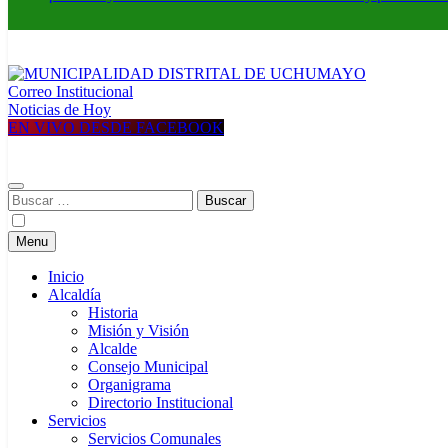
Correo Institucional
MUNICIPALIDAD DISTRITAL DE UCHUMAYO
Construyendo una nueva Historia
Noticias de Hoy
EN VIVO DESDE FACEBOOK
Buscar:
Menu
Inicio
Alcaldía
Historia
Misión y Visión
Alcalde
Consejo Municipal
Organigrama
Directorio Institucional
Servicios
Servicios Comunales