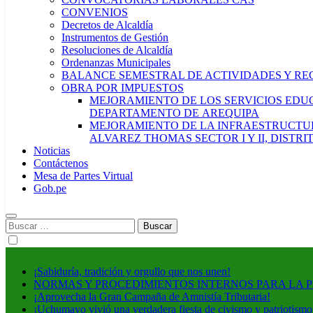
CONVENIOS
Decretos de Alcaldía
Instrumentos de Gestión
Resoluciones de Alcaldía
Ordenanzas Municipales
BALANCE SEMESTRAL DE ACTIVIDADES Y RE
OBRA POR IMPUESTOS
MEJORAMIENTO DE LOS SERVICIOS EDUCA
DEPARTAMENTO DE AREQUIPA
MEJORAMIENTO DE LA INFRAESTRUCTUR
ALVAREZ THOMAS SECTOR I Y II, DISTR
Noticias
Contáctenos
Mesa de Partes Virtual
Gob.pe
Buscar:
¡Sabiduría, tradición y orgullo que nos unen!
NORMAS Y PROCEDIMIENTOS INTERNOS PARA LA 
¡Aprovecha la Gran Campaña de Amnistía Tributaria!
¡Uchumayo vivió una verdadera fiesta de civismo y patriotismo