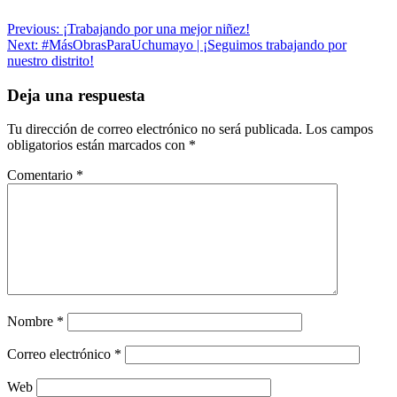
Navegación
Previous:
¡Trabajando por una mejor niñez!
Next:
#MásObrasParaUchumayo | ¡Seguimos trabajando por
de
nuestro distrito!
entradas
Deja una respuesta
Tu dirección de correo electrónico no será publicada.
Los campos
obligatorios están marcados con
*
Comentario
*
Nombre
*
Correo electrónico
*
Web