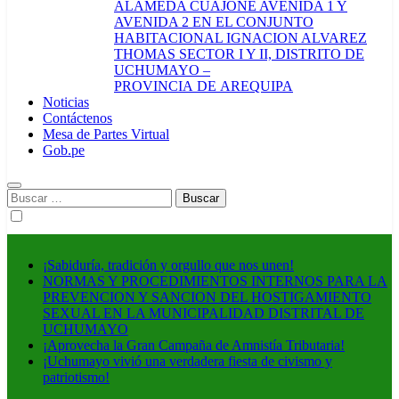
ALAMEDA CUAJONE AVENIDA 1 Y
AVENIDA 2 EN EL CONJUNTO
HABITACIONAL IGNACION ALVAREZ
THOMAS SECTOR I Y II, DISTRITO DE
UCHUMAYO –
PROVINCIA DE AREQUIPA
Noticias
Contáctenos
Mesa de Partes Virtual
Gob.pe
Buscar:
¡Sabiduría, tradición y orgullo que nos unen!
NORMAS Y PROCEDIMIENTOS INTERNOS PARA LA
PREVENCION Y SANCION DEL HOSTIGAMIENTO
SEXUAL EN LA MUNICIPALIDAD DISTRITAL DE
UCHUMAYO
¡Aprovecha la Gran Campaña de Amnistía Tributaria!
¡Uchumayo vivió una verdadera fiesta de civismo y
patriotismo!