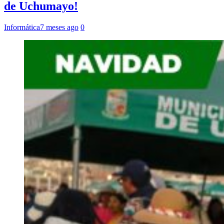
de Uchumayo!
Informática
7 meses ago
0