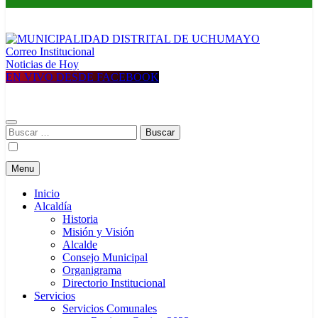
Correo Institucional
MUNICIPALIDAD DISTRITAL DE UCHUMAYO
Construyendo una nueva Historia
Noticias de Hoy
EN VIVO DESDE FACEBOOK
Buscar:
Menu
Inicio
Alcaldía
Historia
Misión y Visión
Alcalde
Consejo Municipal
Organigrama
Directorio Institucional
Servicios
Servicios Comunales