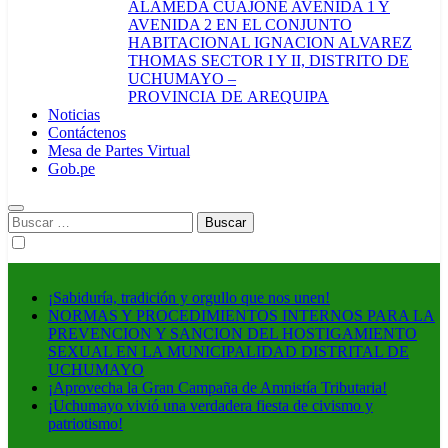
ALAMEDA CUAJONE AVENIDA 1 Y
AVENIDA 2 EN EL CONJUNTO
HABITACIONAL IGNACION ALVAREZ
THOMAS SECTOR I Y II, DISTRITO DE
UCHUMAYO –
PROVINCIA DE AREQUIPA
Noticias
Contáctenos
Mesa de Partes Virtual
Gob.pe
Buscar:
¡Sabiduría, tradición y orgullo que nos unen!
NORMAS Y PROCEDIMIENTOS INTERNOS PARA LA
PREVENCION Y SANCION DEL HOSTIGAMIENTO
SEXUAL EN LA MUNICIPALIDAD DISTRITAL DE
UCHUMAYO
¡Aprovecha la Gran Campaña de Amnistía Tributaria!
¡Uchumayo vivió una verdadera fiesta de civismo y
patriotismo!