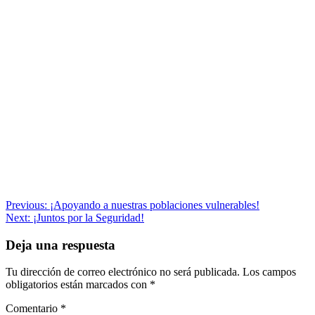
Navegación
Previous:
¡Apoyando a nuestras poblaciones vulnerables!
Next:
¡Juntos por la Seguridad!
de
entradas
Deja una respuesta
Tu dirección de correo electrónico no será publicada.
Los campos
obligatorios están marcados con
*
Comentario
*