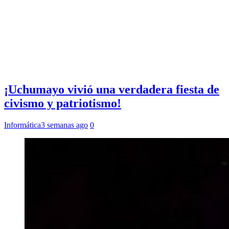
¡Uchumayo vivió una verdadera fiesta de
civismo y patriotismo!
Informática
3 semanas ago
0