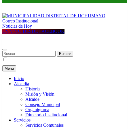
Correo Institucional
MUNICIPALIDAD DISTRITAL DE UCHUMAYO
Construyendo una nueva Historia
Noticias de Hoy
EN VIVO DESDE FACEBOOK
Buscar:
Menu
Inicio
Alcaldía
Historia
Misión y Visión
Alcalde
Consejo Municipal
Organigrama
Directorio Institucional
Servicios
Servicios Comunales