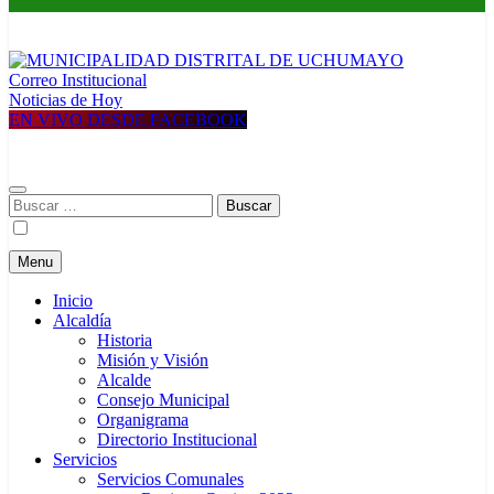
Correo Institucional
MUNICIPALIDAD DISTRITAL DE UCHUMAYO
Construyendo una nueva Historia
Noticias de Hoy
EN VIVO DESDE FACEBOOK
Buscar:
Menu
Inicio
Alcaldía
Historia
Misión y Visión
Alcalde
Consejo Municipal
Organigrama
Directorio Institucional
Servicios
Servicios Comunales