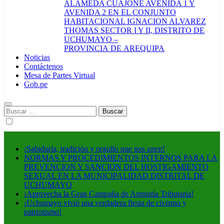
ALAMEDA CUAJONE AVENIDA 1 Y
AVENIDA 2 EN EL CONJUNTO
HABITACIONAL IGNACION ALVAREZ
THOMAS SECTOR I Y II, DISTRITO DE
UCHUMAYO –
PROVINCIA DE AREQUIPA
Noticias
Contáctenos
Mesa de Partes Virtual
Gob.pe
Buscar:
¡Sabiduría, tradición y orgullo que nos unen!
NORMAS Y PROCEDIMIENTOS INTERNOS PARA LA
PREVENCION Y SANCION DEL HOSTIGAMIENTO
SEXUAL EN LA MUNICIPALIDAD DISTRITAL DE
UCHUMAYO
¡Aprovecha la Gran Campaña de Amnistía Tributaria!
¡Uchumayo vivió una verdadera fiesta de civismo y
patriotismo!