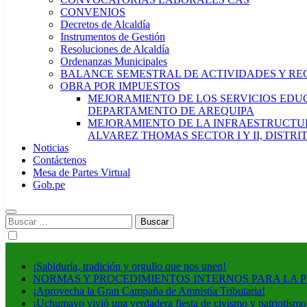
CONVENIOS
Decretos de Alcaldía
Instrumentos de Gestión
Resoluciones de Alcaldía
Ordenanzas Municipales
BALANCE SEMESTRAL DE ACTIVIDADES Y RE
OBRA POR IMPUESTOS
MEJORAMIENTO DE LOS SERVICIOS EDUCA
DEPARTAMENTO DE AREQUIPA
MEJORAMIENTO DE LA INFRAESTRUCTUR
ALVAREZ THOMAS SECTOR I Y II, DISTR
Noticias
Contáctenos
Mesa de Partes Virtual
Gob.pe
Buscar:
¡Sabiduría, tradición y orgullo que nos unen!
NORMAS Y PROCEDIMIENTOS INTERNOS PARA LA 
¡Aprovecha la Gran Campaña de Amnistía Tributaria!
¡Uchumayo vivió una verdadera fiesta de civismo y patriotismo