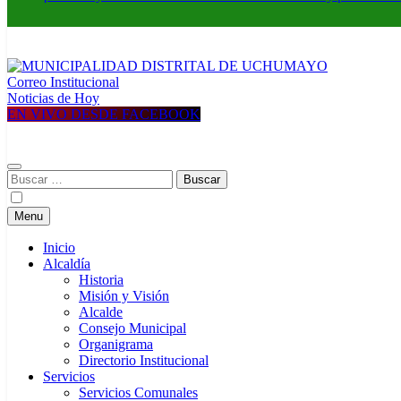
Correo Institucional
MUNICIPALIDAD DISTRITAL DE UCHUMAYO
Construyendo una nueva Historia
Noticias de Hoy
EN VIVO DESDE FACEBOOK
Buscar:
Menu
Inicio
Alcaldía
Historia
Misión y Visión
Alcalde
Consejo Municipal
Organigrama
Directorio Institucional
Servicios
Servicios Comunales