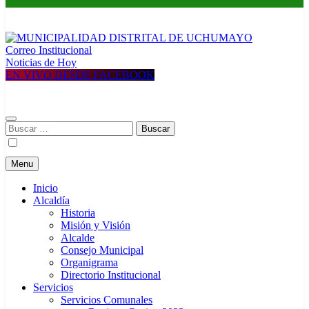
Correo Institucional
MUNICIPALIDAD DISTRITAL DE UCHUMAYO
Construyendo una nueva Historia
Noticias de Hoy
EN VIVO DESDE FACEBOOK
Buscar:
Menu
Inicio
Alcaldía
Historia
Misión y Visión
Alcalde
Consejo Municipal
Organigrama
Directorio Institucional
Servicios
Servicios Comunales