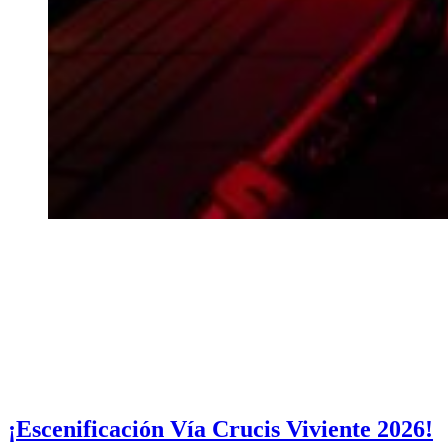
¡Escenificación Vía Crucis Viviente 2026!