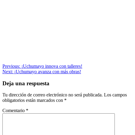
Navegación
Previous:
¡Uchumayo innova con talleres!
Next:
¡Uchumayo avanza con más obras!
de
entradas
Deja una respuesta
Tu dirección de correo electrónico no será publicada.
Los campos
obligatorios están marcados con
*
Comentario
*