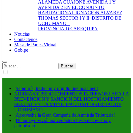
ALAMEDA CUAJONE AVENIDA 1 Y
AVENIDA 2 EN EL CONJUNTO
HABITACIONAL IGNACION ALVAREZ
THOMAS SECTOR I Y II, DISTRITO DE
UCHUMAYO –
PROVINCIA DE AREQUIPA
Noticias
Contáctenos
Mesa de Partes Virtual
Gob.pe
Buscar:
¡Sabiduría, tradición y orgullo que nos unen!
NORMAS Y PROCEDIMIENTOS INTERNOS PARA LA
PREVENCION Y SANCION DEL HOSTIGAMIENTO
SEXUAL EN LA MUNICIPALIDAD DISTRITAL DE
UCHUMAYO
¡Aprovecha la Gran Campaña de Amnistía Tributaria!
¡Uchumayo vivió una verdadera fiesta de civismo y
patriotismo!