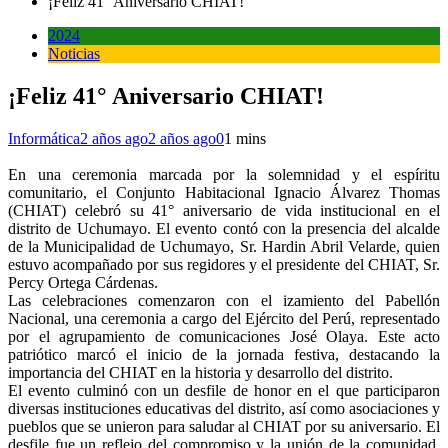
¡Feliz 41° Aniversario CHIAT!
2024
Noticias
¡Feliz 41° Aniversario CHIAT!
Informática
2 años ago
2 años ago
0
1 mins
En una ceremonia marcada por la solemnidad y el espíritu
comunitario, el Conjunto Habitacional Ignacio Álvarez Thomas
(CHIAT) celebró su 41° aniversario de vida institucional en el
distrito de Uchumayo. El evento contó con la presencia del alcalde
de la Municipalidad de Uchumayo, Sr. Hardin Abril Velarde, quien
estuvo acompañado por sus regidores y el presidente del CHIAT, Sr.
Percy Ortega Cárdenas.
Las celebraciones comenzaron con el izamiento del Pabellón
Nacional, una ceremonia a cargo del Ejército del Perú, representado
por el agrupamiento de comunicaciones José Olaya. Este acto
patriótico marcó el inicio de la jornada festiva, destacando la
importancia del CHIAT en la historia y desarrollo del distrito.
El evento culminó con un desfile de honor en el que participaron
diversas instituciones educativas del distrito, así como asociaciones y
pueblos que se unieron para saludar al CHIAT por su aniversario. El
desfile fue un reflejo del compromiso y la unión de la comunidad,