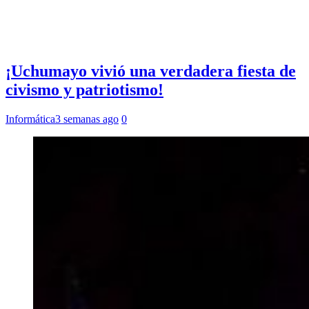
¡Uchumayo vivió una verdadera fiesta de
civismo y patriotismo!
Informática
3 semanas ago
0