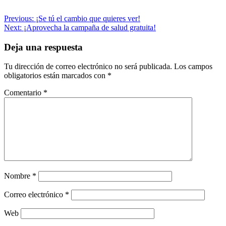
Navegación
Previous:
¡Se tú el cambio que quieres ver!
Next:
¡Aprovecha la campaña de salud gratuita!
de
entradas
Deja una respuesta
Tu dirección de correo electrónico no será publicada.
Los campos
obligatorios están marcados con
*
Comentario
*
Nombre
*
Correo electrónico
*
Web