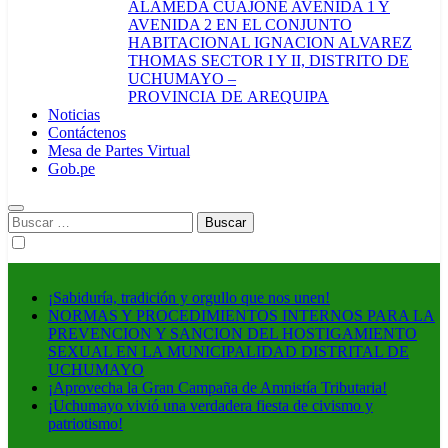
ALAMEDA CUAJONE AVENIDA 1 Y
AVENIDA 2 EN EL CONJUNTO
HABITACIONAL IGNACION ALVAREZ
THOMAS SECTOR I Y II, DISTRITO DE
UCHUMAYO –
PROVINCIA DE AREQUIPA
Noticias
Contáctenos
Mesa de Partes Virtual
Gob.pe
Buscar:
¡Sabiduría, tradición y orgullo que nos unen!
NORMAS Y PROCEDIMIENTOS INTERNOS PARA LA
PREVENCION Y SANCION DEL HOSTIGAMIENTO
SEXUAL EN LA MUNICIPALIDAD DISTRITAL DE
UCHUMAYO
¡Aprovecha la Gran Campaña de Amnistía Tributaria!
¡Uchumayo vivió una verdadera fiesta de civismo y
patriotismo!