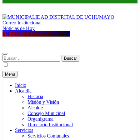
Correo Institucional
MUNICIPALIDAD DISTRITAL DE UCHUMAYO
Construyendo una nueva Historia
Noticias de Hoy
EN VIVO DESDE FACEBOOK
Buscar:
Menu
Inicio
Alcaldía
Historia
Misión y Visión
Alcalde
Consejo Municipal
Organigrama
Directorio Institucional
Servicios
Servicios Comunales