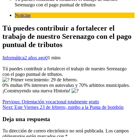
Serenazgo con el pago puntual de tributos
Noticias
Tú puedes contribuir a fortalecer el
trabajo de nuestro Serenazgo con el pago
puntual de tributos
Informática
2 años ago
0
1 mins
Tú puedes contribuir a fortalecer el trabajo de nuestro Serenazgo
con el pago puntual de tributos.
Primer vencimiento: 29 de febrero.
0% multas 0% intereses en autovaluo y 70% arbitrios municipales.
¡Construyendo una nueva Historia!
Navegación
Previous:
Orientación vocacional totalmente gratis
Next:
Este Viernes 23 de febrero, rumbo a la Punta de bombón
de
entradas
Deja una respuesta
Tu dirección de correo electrónico no será publicada.
Los campos
obligatorios están marcados con
*