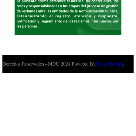
Derechos Reservados - MDU 2024 Powered By
BlazeThemes
.