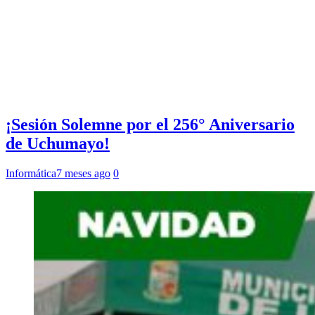
¡Sesión Solemne por el 256° Aniversario
de Uchumayo!
Informática
7 meses ago
0