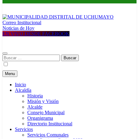
Correo Institucional
MUNICIPALIDAD DISTRITAL DE UCHUMAYO
Construyendo una nueva Historia
Noticias de Hoy
EN VIVO DESDE FACEBOOK
Buscar:
Menu
Inicio
Alcaldía
Historia
Misión y Visión
Alcalde
Consejo Municipal
Organigrama
Directorio Institucional
Servicios
Servicios Comunales