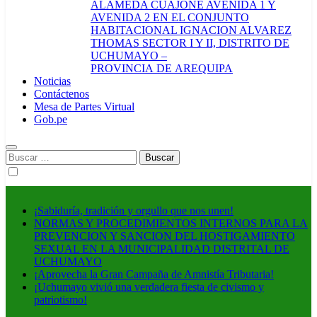
ALAMEDA CUAJONE AVENIDA 1 Y
AVENIDA 2 EN EL CONJUNTO
HABITACIONAL IGNACION ALVAREZ
THOMAS SECTOR I Y II, DISTRITO DE
UCHUMAYO –
PROVINCIA DE AREQUIPA
Noticias
Contáctenos
Mesa de Partes Virtual
Gob.pe
Buscar:
¡Sabiduría, tradición y orgullo que nos unen!
NORMAS Y PROCEDIMIENTOS INTERNOS PARA LA
PREVENCION Y SANCION DEL HOSTIGAMIENTO
SEXUAL EN LA MUNICIPALIDAD DISTRITAL DE
UCHUMAYO
¡Aprovecha la Gran Campaña de Amnistía Tributaria!
¡Uchumayo vivió una verdadera fiesta de civismo y
patriotismo!