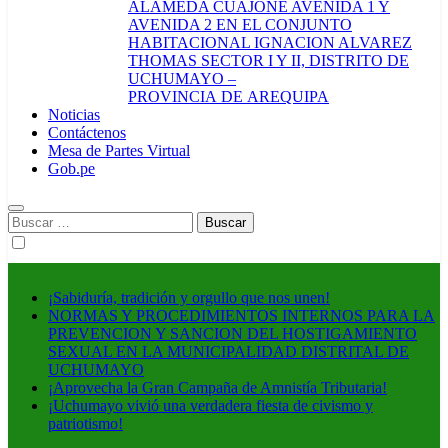
ALAMEDA CUAJONE AVENIDA 1 Y
AVENIDA 2 EN EL CONJUNTO
HABITACIONAL IGNACION ALVAREZ
THOMAS SECTOR I Y II, DISTRITO DE
UCHUMAYO –
PROVINCIA DE AREQUIPA
Noticias
Contáctenos
Mesa de Partes Virtual
Gob.pe
Buscar:
¡Sabiduría, tradición y orgullo que nos unen!
NORMAS Y PROCEDIMIENTOS INTERNOS PARA LA
PREVENCION Y SANCION DEL HOSTIGAMIENTO
SEXUAL EN LA MUNICIPALIDAD DISTRITAL DE
UCHUMAYO
¡Aprovecha la Gran Campaña de Amnistía Tributaria!
¡Uchumayo vivió una verdadera fiesta de civismo y
patriotismo!