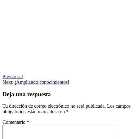
Navegación
Previous:
l
Next:
¡Ampliando conocimientos!
de
entradas
Deja una respuesta
Tu dirección de correo electrónico no será publicada.
Los campos
obligatorios están marcados con
*
Comentario
*