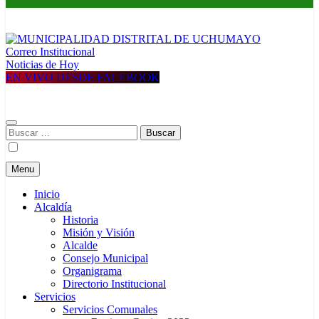
Correo Institucional
MUNICIPALIDAD DISTRITAL DE UCHUMAYO
Construyendo una nueva Historia
Noticias de Hoy
EN VIVO DESDE FACEBOOK
Buscar:
Menu
Inicio
Alcaldía
Historia
Misión y Visión
Alcalde
Consejo Municipal
Organigrama
Directorio Institucional
Servicios
Servicios Comunales