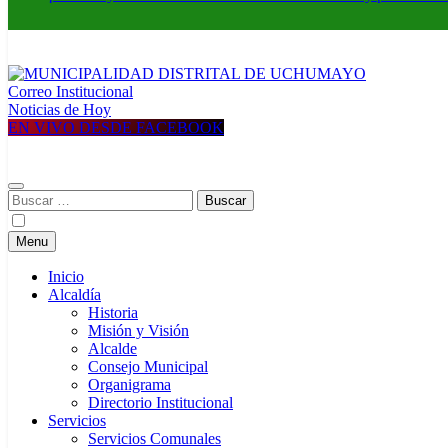
Correo Institucional
MUNICIPALIDAD DISTRITAL DE UCHUMAYO
Construyendo una nueva Historia
Noticias de Hoy
EN VIVO DESDE FACEBOOK
Buscar:
Menu
Inicio
Alcaldía
Historia
Misión y Visión
Alcalde
Consejo Municipal
Organigrama
Directorio Institucional
Servicios
Servicios Comunales