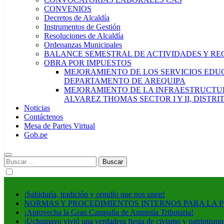
CONVENIOS
Decretos de Alcaldía
Instrumentos de Gestión
Resoluciones de Alcaldía
Ordenanzas Municipales
BALANCE SEMESTRAL DE ACTIVIDADES Y RE
OBRA POR IMPUESTOS
MEJORAMIENTO DE LOS SERVICIOS EDUCA
DEPARTAMENTO DE AREQUIPA
MEJORAMIENTO DE LA INFRAESTRUCTUR
ALVAREZ THOMAS SECTOR I Y II, DISTR
Noticias
Contáctenos
Mesa de Partes Virtual
Gob.pe
Buscar:
¡Sabiduría, tradición y orgullo que nos unen!
NORMAS Y PROCEDIMIENTOS INTERNOS PARA LA 
¡Aprovecha la Gran Campaña de Amnistía Tributaria!
¡Uchumayo vivió una verdadera fiesta de civismo y patriotismo