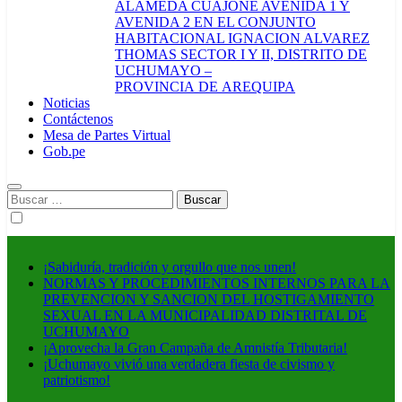
ALAMEDA CUAJONE AVENIDA 1 Y
AVENIDA 2 EN EL CONJUNTO
HABITACIONAL IGNACION ALVAREZ
THOMAS SECTOR I Y II, DISTRITO DE
UCHUMAYO –
PROVINCIA DE AREQUIPA
Noticias
Contáctenos
Mesa de Partes Virtual
Gob.pe
Buscar:
¡Sabiduría, tradición y orgullo que nos unen!
NORMAS Y PROCEDIMIENTOS INTERNOS PARA LA
PREVENCION Y SANCION DEL HOSTIGAMIENTO
SEXUAL EN LA MUNICIPALIDAD DISTRITAL DE
UCHUMAYO
¡Aprovecha la Gran Campaña de Amnistía Tributaria!
¡Uchumayo vivió una verdadera fiesta de civismo y
patriotismo!