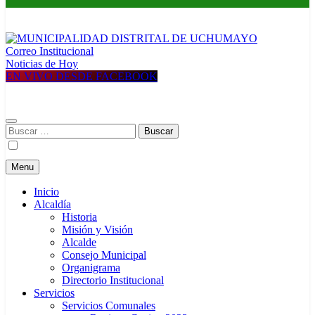
Correo Institucional
MUNICIPALIDAD DISTRITAL DE UCHUMAYO
Construyendo una nueva Historia
Noticias de Hoy
EN VIVO DESDE FACEBOOK
Buscar:
Menu
Inicio
Alcaldía
Historia
Misión y Visión
Alcalde
Consejo Municipal
Organigrama
Directorio Institucional
Servicios
Servicios Comunales