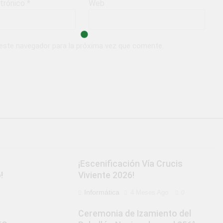
ctrónico
*
Web
 este navegador para la próxima vez que comente.
a
¡Escenificación Vía Crucis
!
Viviente 2026!
Informática
4 Meses Ago
0
Ceremonia de Izamiento del