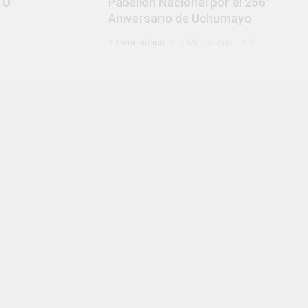
TO
Pabellón Nacional por el 256°
Aniversario de Uchumayo
Informática
7 Meses Ago
0