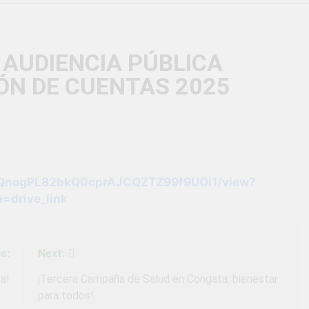
vió una verdadera fiesta de civismo y patriotismo!
co Escolar y Militar en Uchumayo!
¡Embandera
I AUDIENCIA PÚBLICA
3 Semanas Ag
IÓN DE CUENTAS 2025
HABILIDADES BLANDAS PARA EL ÉXITO LABORAL: PENSAMIE
unidad laboral para los vecinos de Uchumayo!
orgullo nuestras Fiestas Patrias!
/1NiQnogPL82bkQ0cprAJCQZTZ99f9UOi1/view?
rilló en el escenario del Festival del Chimbango!
=drive_link
s:
Next:
a!
¡Tercera Campaña de Salud en Congata: bienestar
para todos!