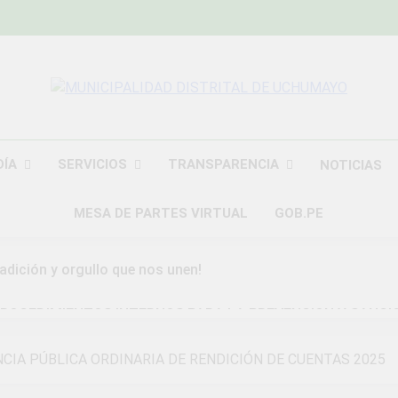
MUNICIPALIDAD
Construyendo Una Nueva Historia
UCHU
DÍA
SERVICIOS
TRANSPARENCIA
NOTICIAS
MESA DE PARTES VIRTUAL
GOB.PE
radición y orgullo que nos unen!
ROCEDIMIENTOS INTERNOS PARA LA PREVENCION Y SANCI
DAD DISTRITAL DE UCHUMAYO
ENCIA PÚBLICA ORDINARIA DE RENDICIÓN DE CUENTAS 2025
a Gran Campaña de Amnistía Tributaria!