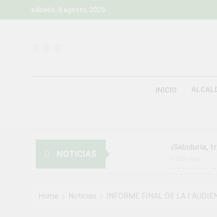
Skip
sábado, 8 agosto, 2026
to
content
ALCAL
INICIO
¡Sabiduría, t
NOTICIAS
5 Días Ago
NORMAS Y P
MUNICIPALI
2 Semanas Ago
Home
Noticias
INFORME FINAL DE LA I AUDI
¡Aprovecha l
2 Semanas Ago