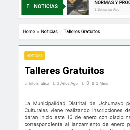
gullo que nos unen!
NORMAS Y PROCEDIMIEN
NOTICIAS
2 Semanas Ago
Home
Noticias
Talleres Gratuitos
NOTICIAS
Talleres Gratuitos
0
Informática
3 Años Ago
1 Mins
La Municipalidad Distrital de Uchumayo 
Culturales viene realizando inscripciones 
darán inicio este 16 de enero con discipli
correspondiente al lanzamiento de enero p