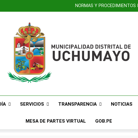
NORMAS Y PROCEDIMIENTOS 
DEL HOSTIGAMIENTO S
¡Aprov
¡Uchumayo vivió un
NORMAS Y PROCEDIMIENTOS 
DEL HOSTIGAMIENTO S
¡Aprov
¡Uchumayo vivió un
MUNICIPALIDAD
Construyendo Una Nueva Historia
UCHU
DÍA
SERVICIOS
TRANSPARENCIA
NOTICIAS
MESA DE PARTES VIRTUAL
GOB.PE