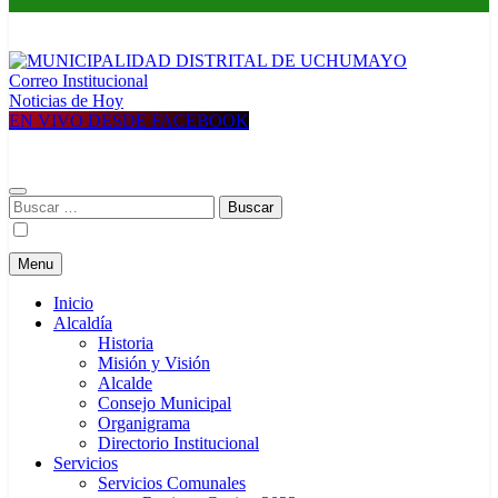
Correo Institucional
MUNICIPALIDAD DISTRITAL DE UCHUMAYO
Construyendo una nueva Historia
Noticias de Hoy
EN VIVO DESDE FACEBOOK
Buscar:
Menu
Inicio
Alcaldía
Historia
Misión y Visión
Alcalde
Consejo Municipal
Organigrama
Directorio Institucional
Servicios
Servicios Comunales