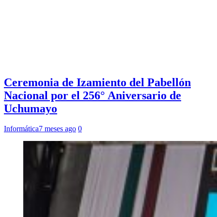
Ceremonia de Izamiento del Pabellón
Nacional por el 256° Aniversario de
Uchumayo
Informática
7 meses ago
0