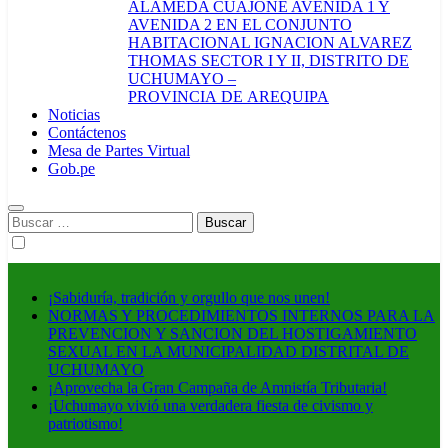
ALAMEDA CUAJONE AVENIDA 1 Y
AVENIDA 2 EN EL CONJUNTO
HABITACIONAL IGNACION ALVAREZ
THOMAS SECTOR I Y II, DISTRITO DE
UCHUMAYO –
PROVINCIA DE AREQUIPA
Noticias
Contáctenos
Mesa de Partes Virtual
Gob.pe
Buscar:
¡Sabiduría, tradición y orgullo que nos unen!
NORMAS Y PROCEDIMIENTOS INTERNOS PARA LA
PREVENCION Y SANCION DEL HOSTIGAMIENTO
SEXUAL EN LA MUNICIPALIDAD DISTRITAL DE
UCHUMAYO
¡Aprovecha la Gran Campaña de Amnistía Tributaria!
¡Uchumayo vivió una verdadera fiesta de civismo y
patriotismo!