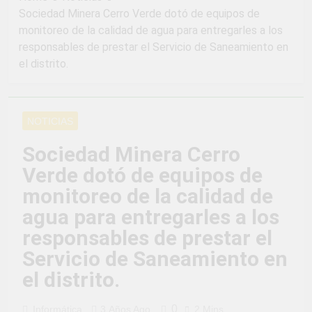
2 Semanas Ago
LA PREVENCION Y
Sociedad Minera Cerro Verde dotó de equipos de
¡Aprovecha la
SANCION DEL
monitoreo de la calidad de agua para entregarles a los
Gran Campaña de
HOSTIGAMIENTO
Amnistía
responsables de prestar el Servicio de Saneamiento en
2 Semanas Ago
SEXUAL EN LA
Tributaria!
el distrito.
¡Uchumayo vivió
MUNICIPALIDAD
una verdadera
DISTRITAL DE
fiesta de civismo
UCHUMAYO
3 Semanas Ago
y patriotismo!
¡Desfile Cívico
NOTICIAS
Escolar y Militar
en Uchumayo!
3 Semanas Ago
Sociedad Minera Cerro
¡Embanderamiento
Verde dotó de equipos de
general en
Uchumayo!
3 Semanas Ago
monitoreo de la calidad de
TALLER DE
agua para entregarles a los
HABILIDADES
BLANDAS PARA
responsables de prestar el
4 Semanas Ago
EL ÉXITO
¡Nueva
Servicio de Saneamiento en
LABORAL:
oportunidad
PENSAMIENTO
el distrito.
laboral para los
4 Semanas Ago
CRÍTICO Y
vecinos de
Vivamos con
SOLUCIÓN DE
Uchumayo!
orgullo nuestras
PROBLEMAS
0
Informática
3 Años Ago
2 Mins