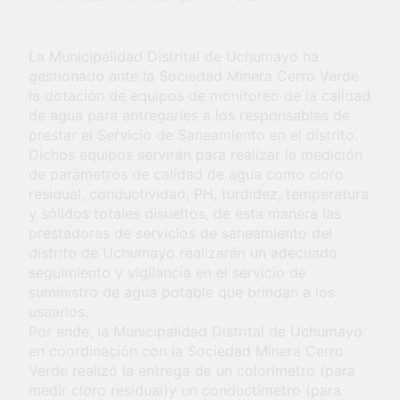
Fiestas Patrias!
4 Semanas Ago
¡El talento brilló
en el escenario
La Municipalidad Distrital de Uchumayo ha
del Festival del
gestionado ante la Sociedad Minera Cerro Verde
1 Mes Ago
Chimbango!
la dotación de equipos de monitoreo de la calidad
de agua para entregarles a los responsables de
prestar el Servicio de Saneamiento en el distrito.
Dichos equipos servirán para realizar la medición
de parámetros de calidad de agua como cloro
residual, conductividad, PH, turdidez, temperatura
y sólidos totales disueltos, de esta manera las
prestadoras de servicios de saneamiento del
distrito de Uchumayo realizarán un adecuado
seguimiento y vigilancia en el servicio de
suministro de agua potable que brindan a los
usuarios.
Por ende, la Municipalidad Distrital de Uchumayo
en coordinación con la Sociedad Minera Cerro
Verde realizó la entrega de un colorímetro (para
medir cloro residual)y un conductímetro (para