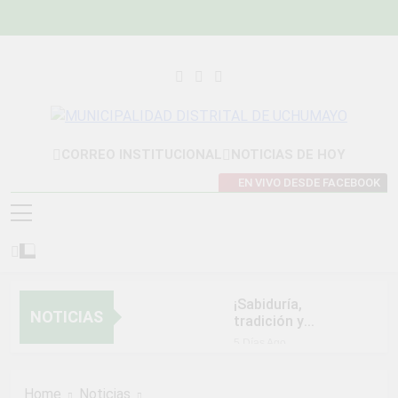
Skip
to
content
MUNICIPALIDAD
Construyendo Una Nueva Historia
CORREO INSTITUCIONAL
NOTICIAS DE HOY
DISTRITAL DE
EN VIVO DESDE FACEBOOK
UCHUMAYO
¡Sabiduría,
NOTICIAS
tradición y
orgullo que nos
5 Días Ago
unen!
NORMAS Y
PROCEDIMIENTOS
Home
Noticias
INTERNOS PARA