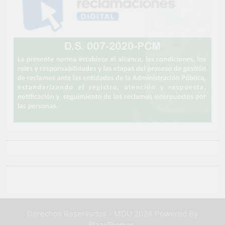
Derechos Reservados - MDU 2024 Powered By
.
BlazeThemes