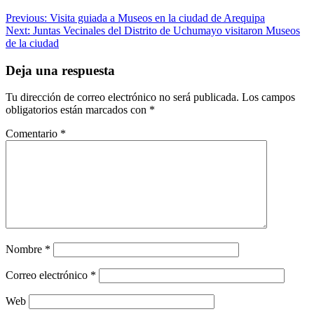
Navegación
Previous:
Visita guiada a Museos en la ciudad de Arequipa
Next:
Juntas Vecinales del Distrito de Uchumayo visitaron Museos
de
de la ciudad
entradas
Deja una respuesta
Tu dirección de correo electrónico no será publicada.
Los campos
obligatorios están marcados con
*
Comentario
*
Nombre
*
Correo electrónico
*
Web