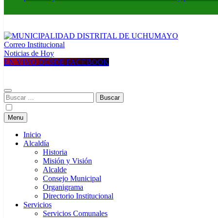
Correo Institucional
MUNICIPALIDAD DISTRITAL DE UCHUMAYO
Construyendo una nueva Historia
Noticias de Hoy
EN VIVO DESDE FACEBOOK
Buscar:
Menu
Inicio
Alcaldía
Historia
Misión y Visión
Alcalde
Consejo Municipal
Organigrama
Directorio Institucional
Servicios
Servicios Comunales