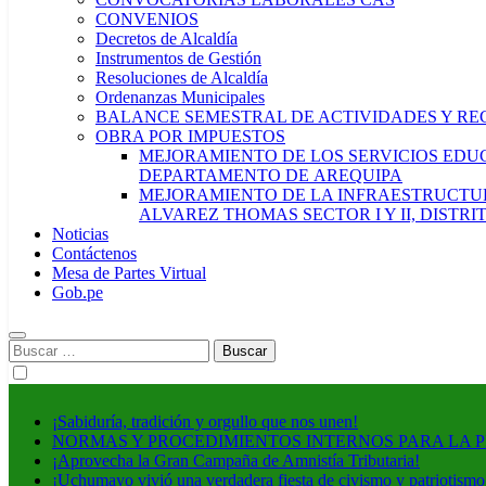
CONVENIOS
Decretos de Alcaldía
Instrumentos de Gestión
Resoluciones de Alcaldía
Ordenanzas Municipales
BALANCE SEMESTRAL DE ACTIVIDADES Y RE
OBRA POR IMPUESTOS
MEJORAMIENTO DE LOS SERVICIOS EDUCA
DEPARTAMENTO DE AREQUIPA
MEJORAMIENTO DE LA INFRAESTRUCTUR
ALVAREZ THOMAS SECTOR I Y II, DISTR
Noticias
Contáctenos
Mesa de Partes Virtual
Gob.pe
Buscar:
¡Sabiduría, tradición y orgullo que nos unen!
NORMAS Y PROCEDIMIENTOS INTERNOS PARA LA 
¡Aprovecha la Gran Campaña de Amnistía Tributaria!
¡Uchumayo vivió una verdadera fiesta de civismo y patriotismo