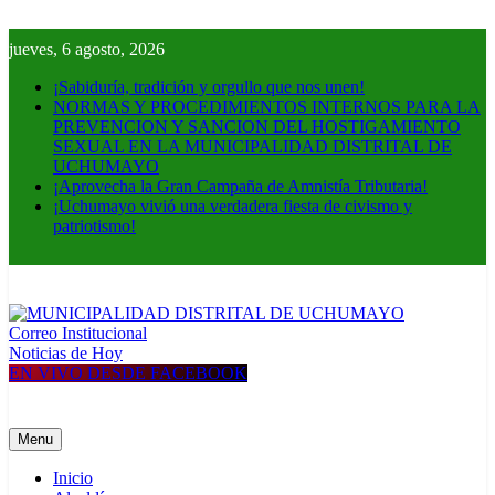
Skip
to
jueves, 6 agosto, 2026
content
¡Sabiduría, tradición y orgullo que nos unen!
NORMAS Y PROCEDIMIENTOS INTERNOS PARA LA
PREVENCION Y SANCION DEL HOSTIGAMIENTO
SEXUAL EN LA MUNICIPALIDAD DISTRITAL DE
UCHUMAYO
¡Aprovecha la Gran Campaña de Amnistía Tributaria!
¡Uchumayo vivió una verdadera fiesta de civismo y
patriotismo!
Correo Institucional
MUNICIPALIDAD DISTRITAL DE UCHUMAYO
Construyendo una nueva Historia
Noticias de Hoy
EN VIVO DESDE FACEBOOK
Menu
Inicio