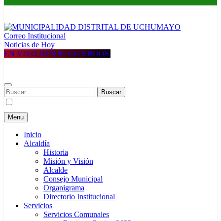
Correo Institucional
MUNICIPALIDAD DISTRITAL DE UCHUMAYO
Construyendo una nueva Historia
Noticias de Hoy
EN VIVO DESDE FACEBOOK
Buscar:
Menu
Inicio
Alcaldía
Historia
Misión y Visión
Alcalde
Consejo Municipal
Organigrama
Directorio Institucional
Servicios
Servicios Comunales