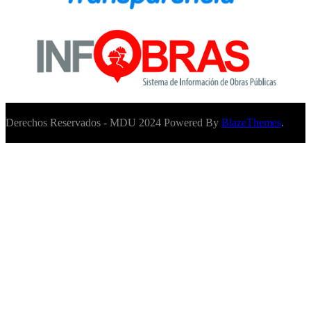
Derechos Reservados - MDU 2024 Powered By
BlazeThemes
.