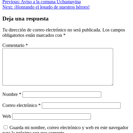
Navegación
Previous:
Aviso a la comuna Uchumayina
Next:
¡Honrando el legado de nuestros héroes!
de
entradas
Deja una respuesta
Tu dirección de correo electrónico no será publicada.
Los campos
obligatorios están marcados con
*
Comentario
*
Nombre
*
Correo electrónico
*
Web
Guarda mi nombre, correo electrónico y web en este navegador
para la próxima vez que comente.