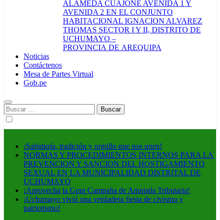
ALAMEDA CUAJONE AVENIDA 1 Y
AVENIDA 2 EN EL CONJUNTO
HABITACIONAL IGNACION ALVAREZ
THOMAS SECTOR I Y II, DISTRITO DE
UCHUMAYO –
PROVINCIA DE AREQUIPA
Noticias
Contáctenos
Mesa de Partes Virtual
Gob.pe
Buscar:
¡Sabiduría, tradición y orgullo que nos unen!
NORMAS Y PROCEDIMIENTOS INTERNOS PARA LA
PREVENCION Y SANCION DEL HOSTIGAMIENTO
SEXUAL EN LA MUNICIPALIDAD DISTRITAL DE
UCHUMAYO
¡Aprovecha la Gran Campaña de Amnistía Tributaria!
¡Uchumayo vivió una verdadera fiesta de civismo y
patriotismo!