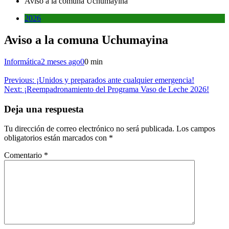
Aviso a la comuna Uchumayina
2026
Aviso a la comuna Uchumayina
Informática
2 meses ago
0
0 min
Navegación
Previous:
¡Unidos y preparados ante cualquier emergencia!
Next:
¡Reempadronamiento del Programa Vaso de Leche 2026!
de
entradas
Deja una respuesta
Tu dirección de correo electrónico no será publicada.
Los campos
obligatorios están marcados con
*
Comentario
*