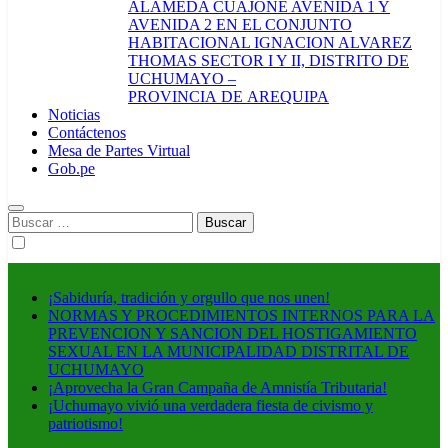
ALAMEDA CUAJONE AVENIDA 1 Y
AVENIDA 2 EN EL CONJUNTO
HABITACIONAL IGNACION ALVAREZ
THOMAS SECTOR I Y II, DISTRITO DE
UCHUMAYO –
PROVINCIA DE AREQUIPA
Noticias
Contáctenos
Mesa de Partes Virtual
Gob.pe
Buscar:
¡Sabiduría, tradición y orgullo que nos unen!
NORMAS Y PROCEDIMIENTOS INTERNOS PARA LA
PREVENCION Y SANCION DEL HOSTIGAMIENTO
SEXUAL EN LA MUNICIPALIDAD DISTRITAL DE
UCHUMAYO
¡Aprovecha la Gran Campaña de Amnistía Tributaria!
¡Uchumayo vivió una verdadera fiesta de civismo y
patriotismo!