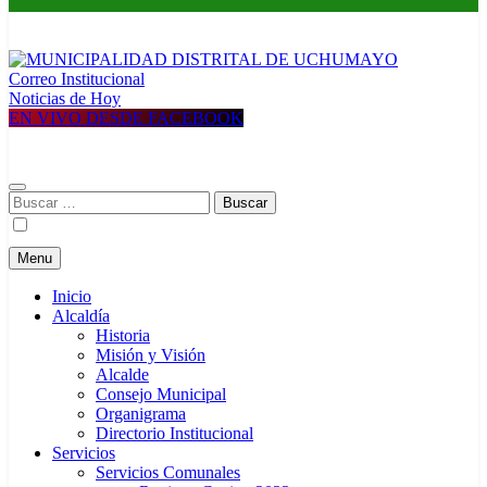
Correo Institucional
MUNICIPALIDAD DISTRITAL DE UCHUMAYO
Construyendo una nueva Historia
Noticias de Hoy
EN VIVO DESDE FACEBOOK
Buscar:
Menu
Inicio
Alcaldía
Historia
Misión y Visión
Alcalde
Consejo Municipal
Organigrama
Directorio Institucional
Servicios
Servicios Comunales