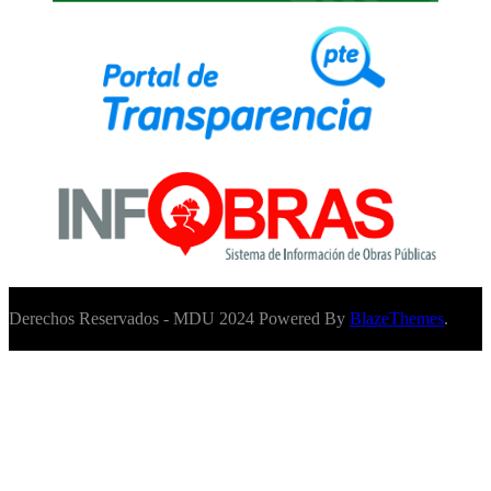
Derechos Reservados - MDU 2024 Powered By
BlazeThemes
.