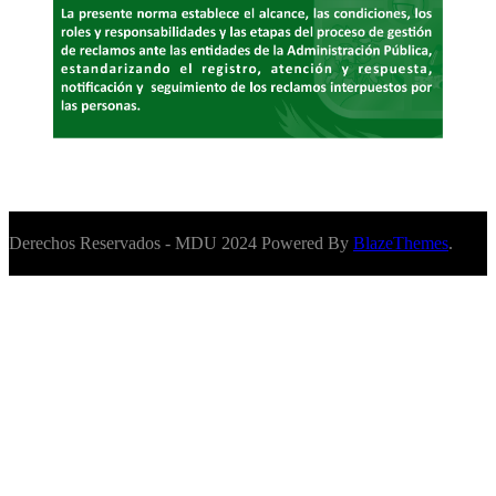
Derechos Reservados - MDU 2024 Powered By
BlazeThemes
.