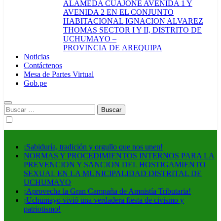
ALAMEDA CUAJONE AVENIDA 1 Y
AVENIDA 2 EN EL CONJUNTO
HABITACIONAL IGNACION ALVAREZ
THOMAS SECTOR I Y II, DISTRITO DE
UCHUMAYO –
PROVINCIA DE AREQUIPA
Noticias
Contáctenos
Mesa de Partes Virtual
Gob.pe
Buscar:
¡Sabiduría, tradición y orgullo que nos unen!
NORMAS Y PROCEDIMIENTOS INTERNOS PARA LA
PREVENCION Y SANCION DEL HOSTIGAMIENTO
SEXUAL EN LA MUNICIPALIDAD DISTRITAL DE
UCHUMAYO
¡Aprovecha la Gran Campaña de Amnistía Tributaria!
¡Uchumayo vivió una verdadera fiesta de civismo y
patriotismo!