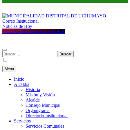
Correo Institucional
MUNICIPALIDAD DISTRITAL DE UCHUMAYO
Construyendo una nueva Historia
Noticias de Hoy
EN VIVO DESDE FACEBOOK
Buscar:
Menu
Inicio
Alcaldía
Historia
Misión y Visión
Alcalde
Consejo Municipal
Organigrama
Directorio Institucional
Servicios
Servicios Comunales