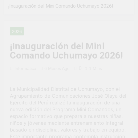
2 Semanas Ago
LA PREVENCION Y
¡Inauguración del Mini Comando Uchumayo 2026!
¡Aprovecha la
SANCION DEL
Gran Campaña de
HOSTIGAMIENTO
Amnistía
2 Semanas Ago
SEXUAL EN LA
Tributaria!
¡Uchumayo vivió
MUNICIPALIDAD
2026
una verdadera
DISTRITAL DE
fiesta de civismo
UCHUMAYO
3 Semanas Ago
¡Inauguración del Mini
y patriotismo!
¡Desfile Cívico
Comando Uchumayo 2026!
Escolar y Militar
en Uchumayo!
3 Semanas Ago
0
Informática
6 Meses Ago
1 Mins
¡Embanderamiento
general en
Uchumayo!
3 Semanas Ago
La Municipalidad Distrital de Uchumayo, con el
TALLER DE
HABILIDADES
Agrupamiento de Comunicaciones José Olaya del
BLANDAS PARA
Ejército del Perú realizó la inauguración de una
4 Semanas Ago
EL ÉXITO
nueva edición del Programa Mini Comandos, un
¡Nueva
LABORAL:
oportunidad
espacio formativo que prepara a nuestras niñas,
PENSAMIENTO
laboral para los
niños y jóvenes mediante entrenamiento integral
4 Semanas Ago
CRÍTICO Y
vecinos de
basado en disciplina, valores y trabajo en equipo.
Vivamos con
SOLUCIÓN DE
Uchumayo!
orgullo nuestras
Este importante programa contempla instrucción
PROBLEMAS