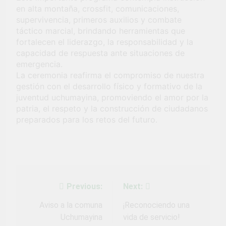
Fiestas Patrias!
en alta montaña, crossfit, comunicaciones,
4 Semanas Ago
supervivencia, primeros auxilios y combate
¡El talento brilló
en el escenario
táctico marcial, brindando herramientas que
del Festival del
fortalecen el liderazgo, la responsabilidad y la
1 Mes Ago
Chimbango!
capacidad de respuesta ante situaciones de
emergencia.
La ceremonia reafirma el compromiso de nuestra
gestión con el desarrollo físico y formativo de la
juventud uchumayina, promoviendo el amor por la
patria, el respeto y la construcción de ciudadanos
preparados para los retos del futuro.
Previous:
Next:
Navegación
de
Aviso a la comuna
¡Reconociendo una
Uchumayina
vida de servicio!
entradas