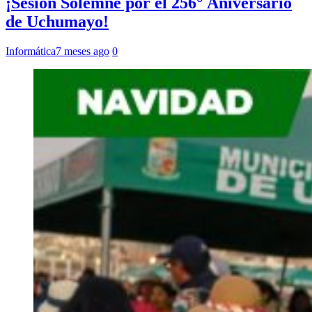
¡Sesión Solemne por el 256° Aniversario
de Uchumayo!
Informática
7 meses ago
0