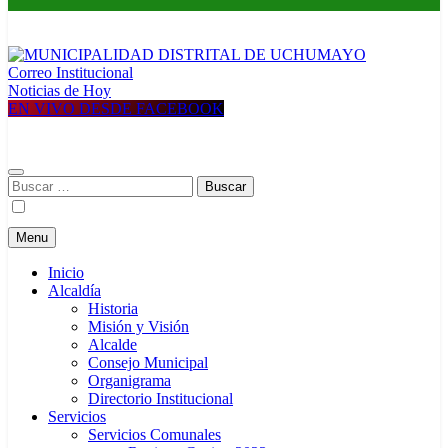
Correo Institucional
MUNICIPALIDAD DISTRITAL DE UCHUMAYO
Construyendo una nueva Historia
Noticias de Hoy
EN VIVO DESDE FACEBOOK
Buscar:
Menu
Inicio
Alcaldía
Historia
Misión y Visión
Alcalde
Consejo Municipal
Organigrama
Directorio Institucional
Servicios
Servicios Comunales