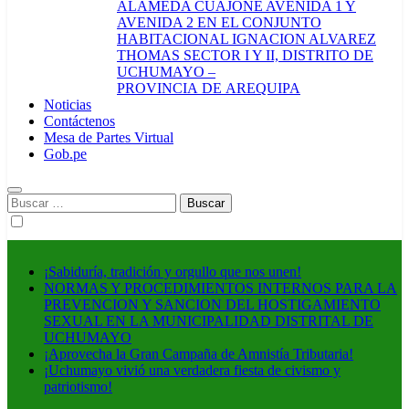
ALAMEDA CUAJONE AVENIDA 1 Y
AVENIDA 2 EN EL CONJUNTO
HABITACIONAL IGNACION ALVAREZ
THOMAS SECTOR I Y II, DISTRITO DE
UCHUMAYO –
PROVINCIA DE AREQUIPA
Noticias
Contáctenos
Mesa de Partes Virtual
Gob.pe
Buscar:
¡Sabiduría, tradición y orgullo que nos unen!
NORMAS Y PROCEDIMIENTOS INTERNOS PARA LA
PREVENCION Y SANCION DEL HOSTIGAMIENTO
SEXUAL EN LA MUNICIPALIDAD DISTRITAL DE
UCHUMAYO
¡Aprovecha la Gran Campaña de Amnistía Tributaria!
¡Uchumayo vivió una verdadera fiesta de civismo y
patriotismo!