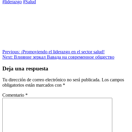
#liderazgo
#Salud
Navegación
Previous:
¡Promoviendo el liderazgo en el sector salud!
Next:
Влияние зеркал Вавада на современное общество
de
entradas
Deja una respuesta
Tu dirección de correo electrónico no será publicada.
Los campos
obligatorios están marcados con
*
Comentario
*