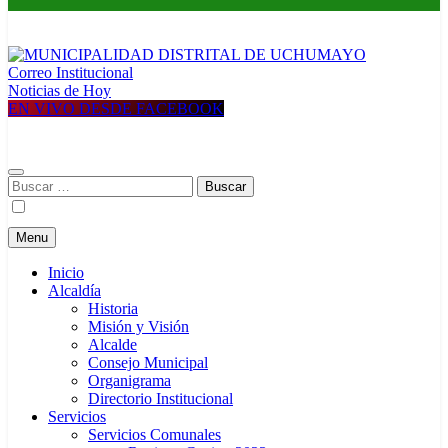
Correo Institucional
MUNICIPALIDAD DISTRITAL DE UCHUMAYO
Construyendo una nueva Historia
Noticias de Hoy
EN VIVO DESDE FACEBOOK
Buscar:
Menu
Inicio
Alcaldía
Historia
Misión y Visión
Alcalde
Consejo Municipal
Organigrama
Directorio Institucional
Servicios
Servicios Comunales