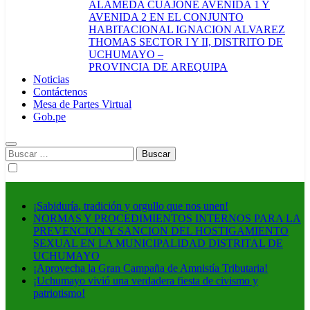
ALAMEDA CUAJONE AVENIDA 1 Y
AVENIDA 2 EN EL CONJUNTO
HABITACIONAL IGNACION ALVAREZ
THOMAS SECTOR I Y II, DISTRITO DE
UCHUMAYO –
PROVINCIA DE AREQUIPA
Noticias
Contáctenos
Mesa de Partes Virtual
Gob.pe
Buscar:
¡Sabiduría, tradición y orgullo que nos unen!
NORMAS Y PROCEDIMIENTOS INTERNOS PARA LA
PREVENCION Y SANCION DEL HOSTIGAMIENTO
SEXUAL EN LA MUNICIPALIDAD DISTRITAL DE
UCHUMAYO
¡Aprovecha la Gran Campaña de Amnistía Tributaria!
¡Uchumayo vivió una verdadera fiesta de civismo y
patriotismo!