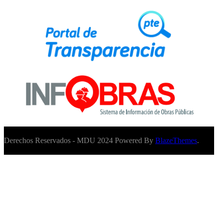
Derechos Reservados - MDU 2024 Powered By
BlazeThemes
.