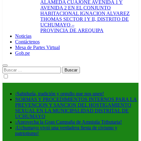
ALAMEDA CUAJONE AVENIDA 1 Y
AVENIDA 2 EN EL CONJUNTO
HABITACIONAL IGNACION ALVAREZ
THOMAS SECTOR I Y II, DISTRITO DE
UCHUMAYO –
PROVINCIA DE AREQUIPA
Noticias
Contáctenos
Mesa de Partes Virtual
Gob.pe
Buscar:
¡Sabiduría, tradición y orgullo que nos unen!
NORMAS Y PROCEDIMIENTOS INTERNOS PARA LA
PREVENCION Y SANCION DEL HOSTIGAMIENTO
SEXUAL EN LA MUNICIPALIDAD DISTRITAL DE
UCHUMAYO
¡Aprovecha la Gran Campaña de Amnistía Tributaria!
¡Uchumayo vivió una verdadera fiesta de civismo y
patriotismo!