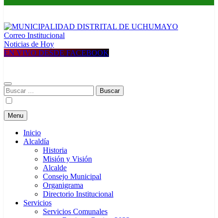
Correo Institucional
MUNICIPALIDAD DISTRITAL DE UCHUMAYO
Construyendo una nueva Historia
Noticias de Hoy
EN VIVO DESDE FACEBOOK
Buscar:
Menu
Inicio
Alcaldía
Historia
Misión y Visión
Alcalde
Consejo Municipal
Organigrama
Directorio Institucional
Servicios
Servicios Comunales