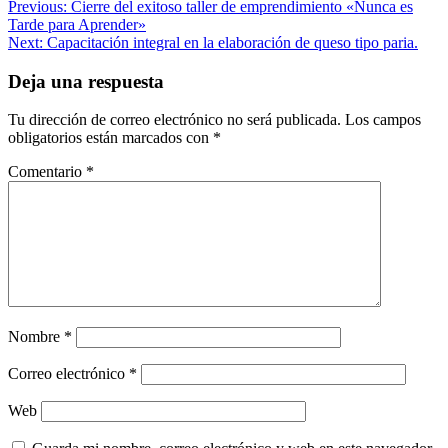
Navegación
Previous:
Cierre del exitoso taller de emprendimiento «Nunca es
Tarde para Aprender»
de
Next:
Capacitación integral en la elaboración de queso tipo paria.
entradas
Deja una respuesta
Tu dirección de correo electrónico no será publicada.
Los campos
obligatorios están marcados con
*
Comentario
*
Nombre
*
Correo electrónico
*
Web