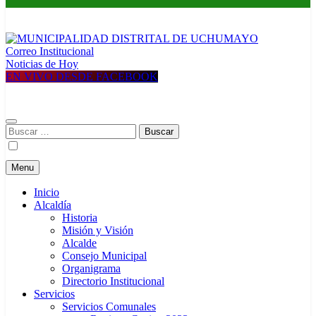
Correo Institucional
MUNICIPALIDAD DISTRITAL DE UCHUMAYO
Construyendo una nueva Historia
Noticias de Hoy
EN VIVO DESDE FACEBOOK
Buscar:
Menu
Inicio
Alcaldía
Historia
Misión y Visión
Alcalde
Consejo Municipal
Organigrama
Directorio Institucional
Servicios
Servicios Comunales