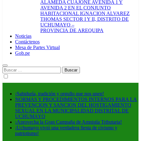
ALAMEDA CUAJONE AVENIDA 1 Y
AVENIDA 2 EN EL CONJUNTO
HABITACIONAL IGNACION ALVAREZ
THOMAS SECTOR I Y II, DISTRITO DE
UCHUMAYO –
PROVINCIA DE AREQUIPA
Noticias
Contáctenos
Mesa de Partes Virtual
Gob.pe
Buscar:
¡Sabiduría, tradición y orgullo que nos unen!
NORMAS Y PROCEDIMIENTOS INTERNOS PARA LA
PREVENCION Y SANCION DEL HOSTIGAMIENTO
SEXUAL EN LA MUNICIPALIDAD DISTRITAL DE
UCHUMAYO
¡Aprovecha la Gran Campaña de Amnistía Tributaria!
¡Uchumayo vivió una verdadera fiesta de civismo y
patriotismo!