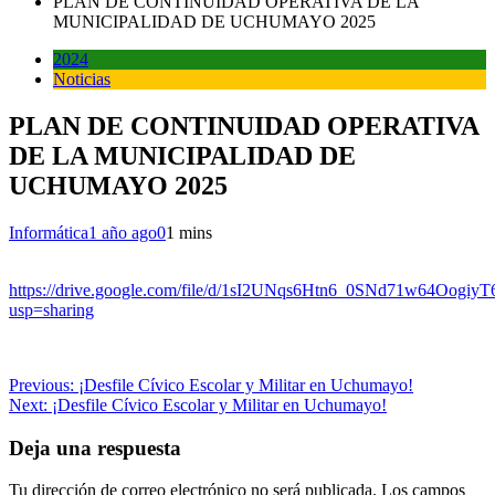
PLAN DE CONTINUIDAD OPERATIVA DE LA
MUNICIPALIDAD DE UCHUMAYO 2025
2024
Noticias
PLAN DE CONTINUIDAD OPERATIVA
DE LA MUNICIPALIDAD DE
UCHUMAYO 2025
Informática
1 año ago
0
1 mins
https://drive.google.com/file/d/1sI2UNqs6Htn6_0SNd71w64OogiyT
usp=sharing
Navegación
Previous:
¡Desfile Cívico Escolar y Militar en Uchumayo!
Next:
¡Desfile Cívico Escolar y Militar en Uchumayo!
de
entradas
Deja una respuesta
Tu dirección de correo electrónico no será publicada.
Los campos