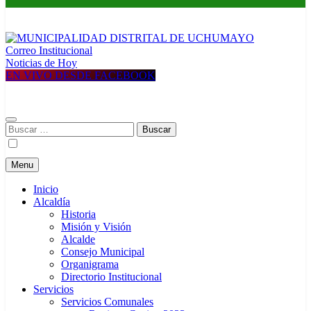
Correo Institucional
MUNICIPALIDAD DISTRITAL DE UCHUMAYO
Construyendo una nueva Historia
Noticias de Hoy
EN VIVO DESDE FACEBOOK
Buscar:
Menu
Inicio
Alcaldía
Historia
Misión y Visión
Alcalde
Consejo Municipal
Organigrama
Directorio Institucional
Servicios
Servicios Comunales