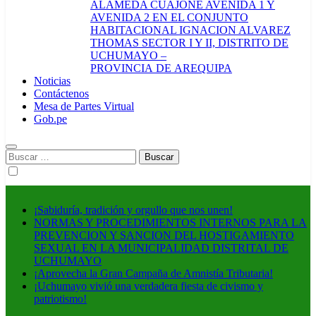
ALAMEDA CUAJONE AVENIDA 1 Y
AVENIDA 2 EN EL CONJUNTO
HABITACIONAL IGNACION ALVAREZ
THOMAS SECTOR I Y II, DISTRITO DE
UCHUMAYO –
PROVINCIA DE AREQUIPA
Noticias
Contáctenos
Mesa de Partes Virtual
Gob.pe
Buscar:
¡Sabiduría, tradición y orgullo que nos unen!
NORMAS Y PROCEDIMIENTOS INTERNOS PARA LA
PREVENCION Y SANCION DEL HOSTIGAMIENTO
SEXUAL EN LA MUNICIPALIDAD DISTRITAL DE
UCHUMAYO
¡Aprovecha la Gran Campaña de Amnistía Tributaria!
¡Uchumayo vivió una verdadera fiesta de civismo y
patriotismo!