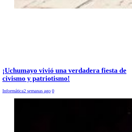
¡Uchumayo vivió una verdadera fiesta de
civismo y patriotismo!
Informática
2 semanas ago
0