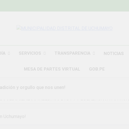
MUNICIPALIDAD
Construyendo Una Nueva Historia
UCHU
DÍA
SERVICIOS
TRANSPARENCIA
NOTICIAS
MESA DE PARTES VIRTUAL
GOB.PE
radición y orgullo que nos unen!
ROCEDIMIENTOS INTERNOS PARA LA PREVENCION Y SANCI
DAD DISTRITAL DE UCHUMAYO
 en Uchumayo!
a Gran Campaña de Amnistía Tributaria!