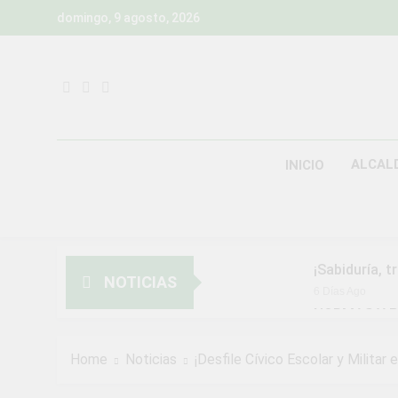
Skip
domingo, 9 agosto, 2026
to
content
ALCAL
INICIO
¡Sabiduría, t
NOTICIAS
6 Días Ago
NORMAS Y P
MUNICIPALI
2 Semanas Ago
Home
Noticias
¡Desfile Cívico Escolar y Militar
¡Aprovecha l
3 Semanas Ago