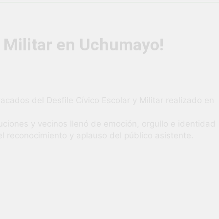
vió una verdadera fiesta de civismo y patriotismo!
co Escolar y Militar en Uchumayo!
¡Embandera
 y Militar en Uchumayo!
4 Semanas Ag
HABILIDADES BLANDAS PARA EL ÉXITO LABORAL: PENSAMIE
unidad laboral para los vecinos de Uchumayo!
ados del Desfile Cívico Escolar y Militar realizado en
orgullo nuestras Fiestas Patrias!
tuciones y vecinos llenó de emoción, orgullo e identidad
l reconocimiento y aplauso del público asistente.
rilló en el escenario del Festival del Chimbango!