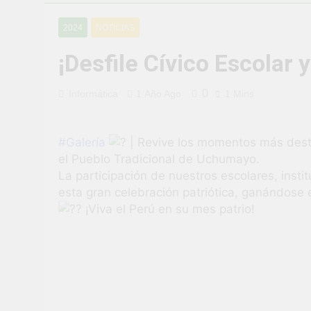
¡Uchumayo vi
2024
NOTICIAS
3 Semanas Ago
¡Desfile Cívi
¡Desfile Cívico Escolar
3 Semanas Ago
TALLER DE 
0
Informática
1 Año Ago
1 Mins
PROBLEMAS
1 Mes Ago
¡Nueva oport
#Galería
| Revive los momentos más destac
1 Mes Ago
el Pueblo Tradicional de Uchumayo.
Vivamos con 
La participación de nuestros escolares, insti
1 Mes Ago
esta gran celebración patriótica, ganándose e
¡El talento b
¡Viva el Perú en su mes patrio!
1 Mes Ago