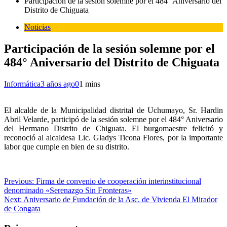
Participación de la sesión solemne por el 484° Aniversario del
Distrito de Chiguata
Noticias
Participación de la sesión solemne por el
484° Aniversario del Distrito de Chiguata
Informática
3 años ago
0
1 mins
El alcalde de la Municipalidad distrital de Uchumayo, Sr. Hardin
Abril Velarde, participó de la sesión solemne por el 484° Aniversario
del Hermano Distrito de Chiguata. El burgomaestre felicitó y
reconoció al alcaldesa Lic. Gladys Ticona Flores, por la importante
labor que cumple en bien de su distrito.
Navegación
Previous:
Firma de convenio de cooperación interinstitucional
denominado «Serenazgo Sin Fronteras»
de
Next:
Aniversario de Fundación de la Asc. de Vivienda El Mirador
entradas
de Congata