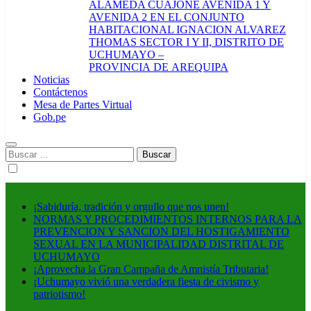
ALAMEDA CUAJONE AVENIDA 1 Y
AVENIDA 2 EN EL CONJUNTO
HABITACIONAL IGNACION ALVAREZ
THOMAS SECTOR I Y II, DISTRITO DE
UCHUMAYO –
PROVINCIA DE AREQUIPA
Noticias
Contáctenos
Mesa de Partes Virtual
Gob.pe
Buscar:
¡Sabiduría, tradición y orgullo que nos unen!
NORMAS Y PROCEDIMIENTOS INTERNOS PARA LA
PREVENCION Y SANCION DEL HOSTIGAMIENTO
SEXUAL EN LA MUNICIPALIDAD DISTRITAL DE
UCHUMAYO
¡Aprovecha la Gran Campaña de Amnistía Tributaria!
¡Uchumayo vivió una verdadera fiesta de civismo y
patriotismo!