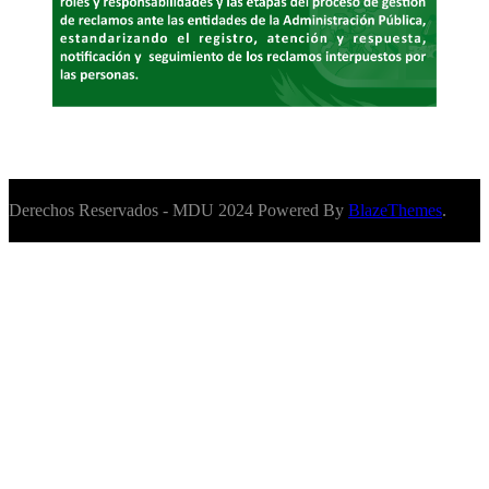
Derechos Reservados - MDU 2024 Powered By
BlazeThemes
.