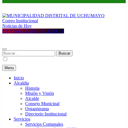
Correo Institucional
MUNICIPALIDAD DISTRITAL DE UCHUMAYO
Construyendo una nueva Historia
Noticias de Hoy
EN VIVO DESDE FACEBOOK
Buscar:
Menu
Inicio
Alcaldía
Historia
Misión y Visión
Alcalde
Consejo Municipal
Organigrama
Directorio Institucional
Servicios
Servicios Comunales