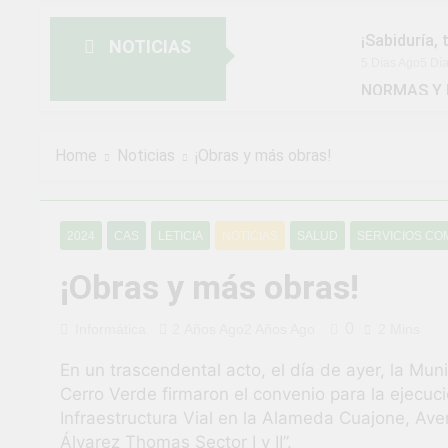
¡Sabiduría, 
NOTICIAS
5 Días Ago
5 Dí
NORMAS Y 
MUNICIPAL
2 Semanas Ago
¡Aprovecha 
Home
Noticias
¡Obras y más obras!
2 Semanas Ago
¡Uchumayo v
3 Semanas Ago
2024
CAS
LETICIA
NOTICIAS
SALUD
SERVICIOS C
¡Desfile Cí
3 Semanas Ago
¡Obras y más obras!
TALLER DE
4 Semanas Ago
0
Informática
2 Años Ago
2 Años Ago
2 Mins
¡Nueva opor
En un trascendental acto, el día de ayer, la Mu
4 Semanas Ago
Cerro Verde firmaron el convenio para la ejecuc
¡El talento 
Infraestructura Vial en la Alameda Cuajone, Ave
1 Mes Ago
Álvarez Thomas Sector I y II”.