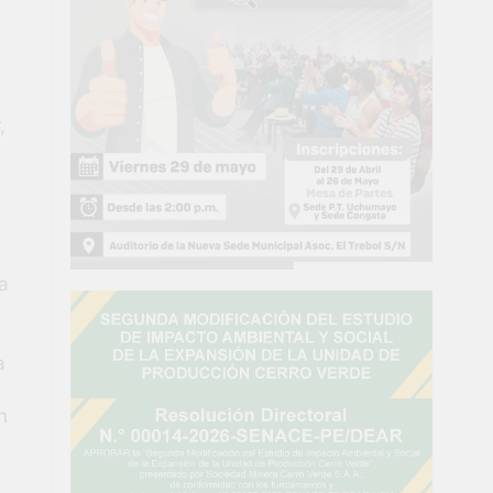
,
la
a
n