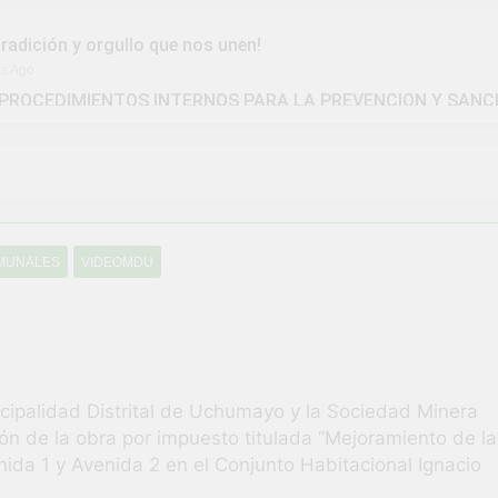
tradición y orgullo que nos unen!
as Ago
PROCEDIMIENTOS INTERNOS PARA LA PREVENCION Y SANC
IDAD DISTRITAL DE UCHUMAYO
la Gran Campaña de Amnistía Tributaria!
ivió una verdadera fiesta de civismo y patriotismo!
OMUNALES
VIDEOMDU
vico Escolar y Militar en Uchumayo!
¡Embander
3 Semanas A
 HABILIDADES BLANDAS PARA EL ÉXITO LABORAL: PENSAM
tunidad laboral para los vecinos de Uchumayo!
nicipalidad Distrital de Uchumayo y la Sociedad Minera
ión de la obra por impuesto titulada “Mejoramiento de la
brilló en el escenario del Festival del Chimbango!
nida 1 y Avenida 2 en el Conjunto Habitacional Ignacio