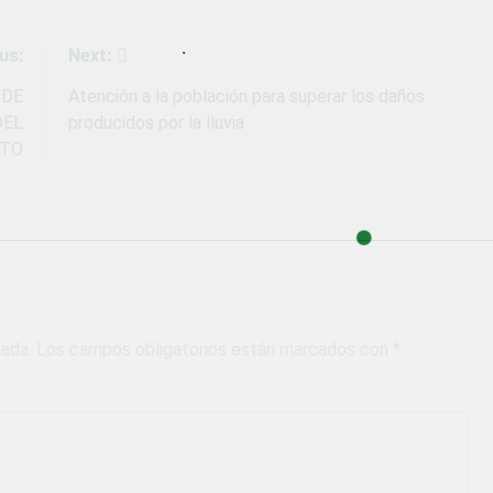
us:
Next:
 DE
Atención a la población para superar los daños
DEL
producidos por la lluvia
ITO
cada.
Los campos obligatorios están marcados con
*