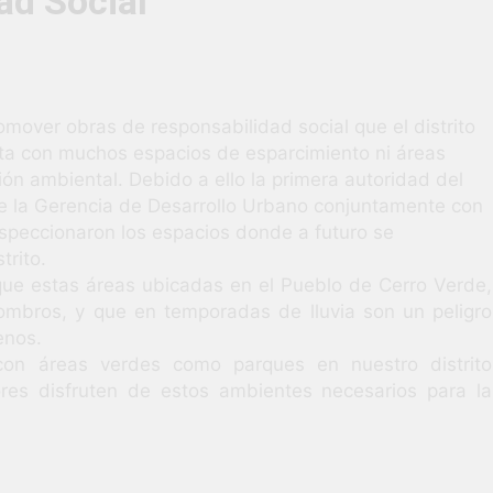
ad Social
3 Semanas Ag
HABILIDADES BLANDAS PARA EL ÉXITO LABORAL: PENSAMIE
unidad laboral para los vecinos de Uchumayo!
mover obras de responsabilidad social que el distrito
nta con muchos espacios de esparcimiento ni áreas
orgullo nuestras Fiestas Patrias!
ión ambiental. Debido a ello la primera autoridad del
 de la Gerencia de Desarrollo Urbano conjuntamente con
rilló en el escenario del Festival del Chimbango!
speccionaron los espacios donde a futuro se
trito.
que estas áreas ubicadas en el Pueblo de Cerro Verde,
mbros, y que en temporadas de lluvia son un peligro
enos.
 con áreas verdes como parques en nuestro distrito
res disfruten de estos ambientes necesarios para la