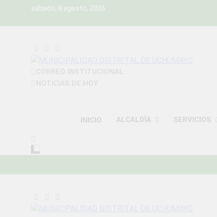
Skip
sábado, 8 agosto, 2026
to
content
MUNICIPALIDAD D
CORREO INSTITUCIONAL
Construyendo Una Nueva Historia
NOTICIAS DE HOY
ALCALDÍA
SERVICIOS
INICIO