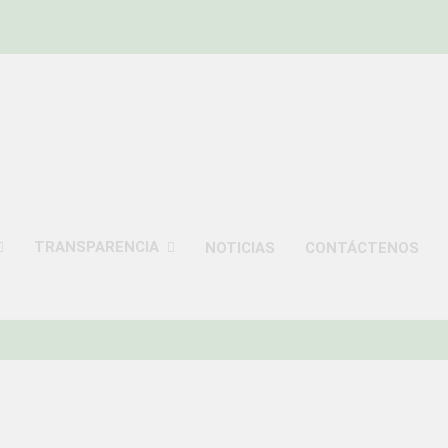
ISTRITAL DE UCHUM
TRANSPARENCIA
NOTICIAS
CONTÁCTENOS