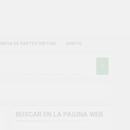
AYO
MESA DE PARTES VIRTUAL
GOB.PE
ON DEL HOSTIGAMIENTO SEXUAL EN LA
BUSCAR EN LA PAGINA WEB
miento general en Uchumayo!