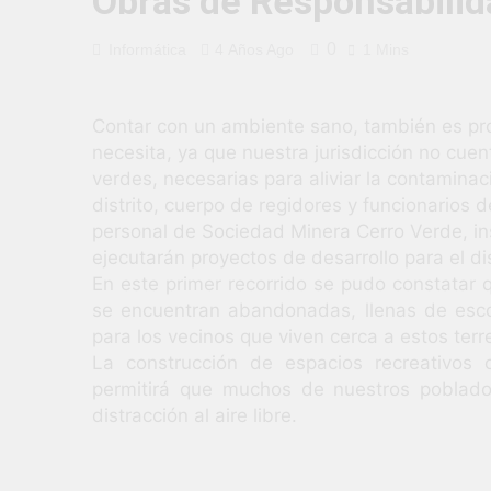
Obras de Responsabilid
3 Semanas Ago
TALLER DE 
0
Informática
4 Años Ago
1 Mins
PROBLEMAS
4 Semanas Ago
¡Nueva oport
Contar con un ambiente sano, también es pro
4 Semanas Ago
necesita, ya que nuestra jurisdicción no cue
Vivamos con 
verdes, necesarias para aliviar la contaminac
4 Semanas Ago
distrito, cuerpo de regidores y funcionarios
¡El talento b
personal de Sociedad Minera Cerro Verde, in
1 Mes Ago
ejecutarán proyectos de desarrollo para el dis
En este primer recorrido se pudo constatar 
se encuentran abandonadas, llenas de esco
para los vecinos que viven cerca a estos terr
La construcción de espacios recreativos
permitirá que muchos de nuestros poblado
distracción al aire libre.