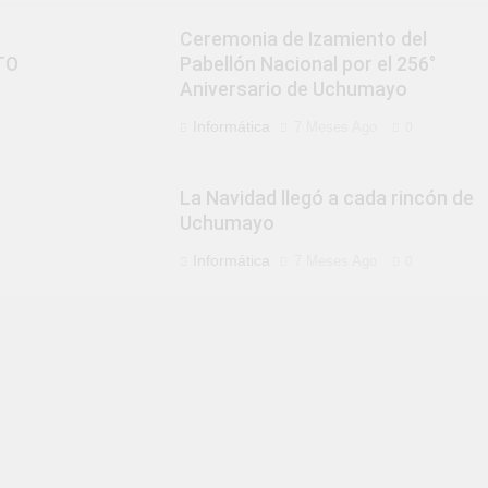
Ceremonia de Izamiento del
TO
Pabellón Nacional por el 256°
Aniversario de Uchumayo
Informática
7 Meses Ago
0
La Navidad llegó a cada rincón de
Uchumayo
Informática
7 Meses Ago
0