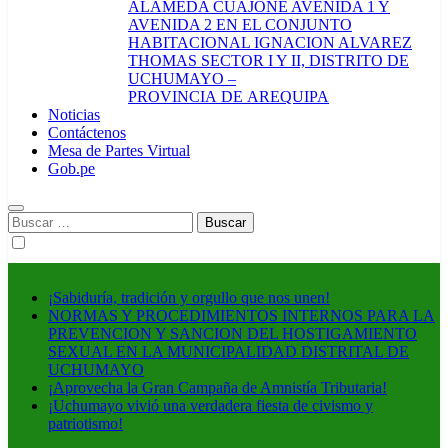
ALAMEDA CUAJONE AVENIDA 1 Y
AVENIDA 2 EN EL CONJUNTO
HABITACIONAL IGNACION ALVAREZ
THOMAS SECTOR I Y II, DISTRITO DE
UCHUMAYO –
PROVINCIA DE AREQUIPA
Noticias
Contáctenos
Mesa de Partes Virtual
Gob.pe
Buscar:
¡Sabiduría, tradición y orgullo que nos unen!
NORMAS Y PROCEDIMIENTOS INTERNOS PARA LA
PREVENCION Y SANCION DEL HOSTIGAMIENTO
SEXUAL EN LA MUNICIPALIDAD DISTRITAL DE
UCHUMAYO
¡Aprovecha la Gran Campaña de Amnistía Tributaria!
¡Uchumayo vivió una verdadera fiesta de civismo y
patriotismo!