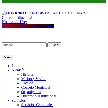
Correo Institucional
MUNICIPALIDAD DISTRITAL DE UCHUMAYO
Construyendo una nueva Historia
Noticias de Hoy
EN VIVO DESDE FACEBOOK
Buscar:
Menu
Inicio
Alcaldía
Historia
Misión y Visión
Alcalde
Consejo Municipal
Organigrama
Directorio Institucional
Servicios
Servicios Comunales