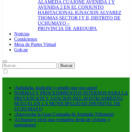
ALAMEDA CUAJONE AVENIDA 1 Y
AVENIDA 2 EN EL CONJUNTO
HABITACIONAL IGNACION ALVAREZ
THOMAS SECTOR I Y II, DISTRITO DE
UCHUMAYO –
PROVINCIA DE AREQUIPA
Noticias
Contáctenos
Mesa de Partes Virtual
Gob.pe
Buscar:
¡Sabiduría, tradición y orgullo que nos unen!
NORMAS Y PROCEDIMIENTOS INTERNOS PARA LA
PREVENCION Y SANCION DEL HOSTIGAMIENTO
SEXUAL EN LA MUNICIPALIDAD DISTRITAL DE
UCHUMAYO
¡Aprovecha la Gran Campaña de Amnistía Tributaria!
¡Uchumayo vivió una verdadera fiesta de civismo y
patriotismo!