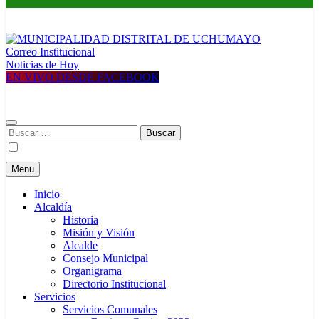
Correo Institucional
MUNICIPALIDAD DISTRITAL DE UCHUMAYO
Construyendo una nueva Historia
Noticias de Hoy
EN VIVO DESDE FACEBOOK
Buscar:
Menu
Inicio
Alcaldía
Historia
Misión y Visión
Alcalde
Consejo Municipal
Organigrama
Directorio Institucional
Servicios
Servicios Comunales