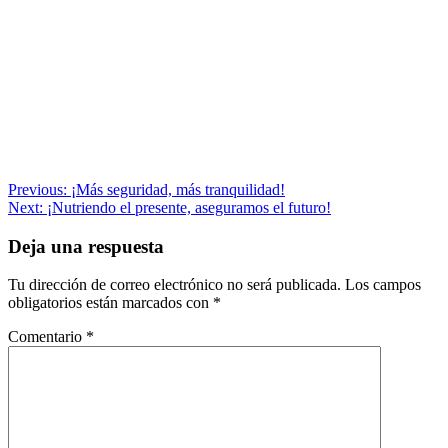
Navegación
Previous:
¡Más seguridad, más tranquilidad!
Next:
¡Nutriendo el presente, aseguramos el futuro!
de
entradas
Deja una respuesta
Tu dirección de correo electrónico no será publicada.
Los campos
obligatorios están marcados con
*
Comentario
*