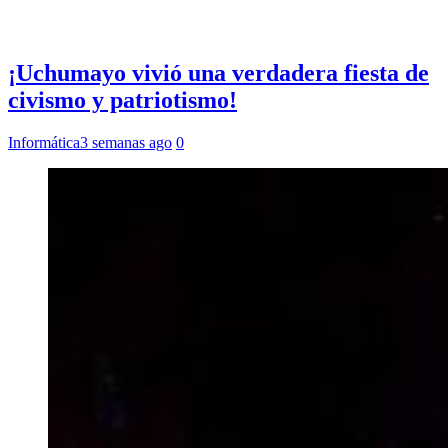
¡Uchumayo vivió una verdadera fiesta de
civismo y patriotismo!
Informática
3 semanas ago
0