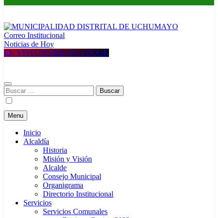
Correo Institucional
MUNICIPALIDAD DISTRITAL DE UCHUMAYO
Construyendo una nueva Historia
Noticias de Hoy
EN VIVO DESDE FACEBOOK
Buscar:
Menu
Inicio
Alcaldía
Historia
Misión y Visión
Alcalde
Consejo Municipal
Organigrama
Directorio Institucional
Servicios
Servicios Comunales