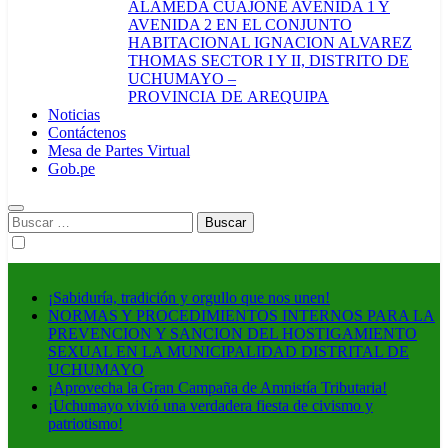
ALAMEDA CUAJONE AVENIDA 1 Y
AVENIDA 2 EN EL CONJUNTO
HABITACIONAL IGNACION ALVAREZ
THOMAS SECTOR I Y II, DISTRITO DE
UCHUMAYO –
PROVINCIA DE AREQUIPA
Noticias
Contáctenos
Mesa de Partes Virtual
Gob.pe
Buscar:
¡Sabiduría, tradición y orgullo que nos unen!
NORMAS Y PROCEDIMIENTOS INTERNOS PARA LA
PREVENCION Y SANCION DEL HOSTIGAMIENTO
SEXUAL EN LA MUNICIPALIDAD DISTRITAL DE
UCHUMAYO
¡Aprovecha la Gran Campaña de Amnistía Tributaria!
¡Uchumayo vivió una verdadera fiesta de civismo y
patriotismo!