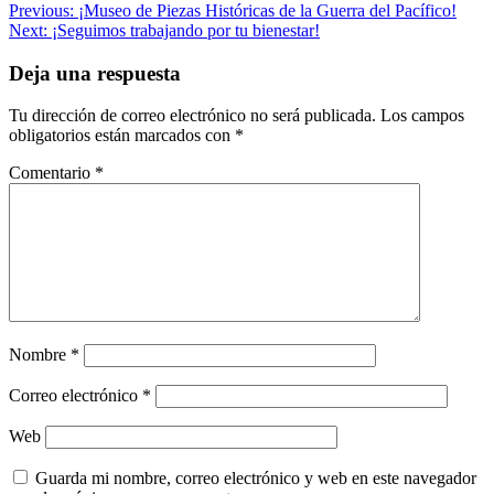
Navegación
Previous:
¡Museo de Piezas Históricas de la Guerra del Pacífico!
Next:
¡Seguimos trabajando por tu bienestar!
de
entradas
Deja una respuesta
Tu dirección de correo electrónico no será publicada.
Los campos
obligatorios están marcados con
*
Comentario
*
Nombre
*
Correo electrónico
*
Web
Guarda mi nombre, correo electrónico y web en este navegador