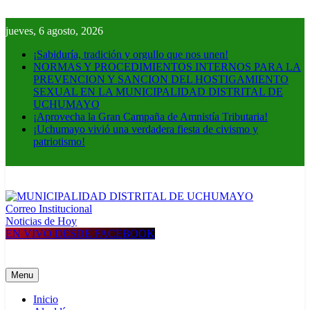
Skip
to
jueves, 6 agosto, 2026
content
¡Sabiduría, tradición y orgullo que nos unen!
NORMAS Y PROCEDIMIENTOS INTERNOS PARA LA
PREVENCION Y SANCION DEL HOSTIGAMIENTO
SEXUAL EN LA MUNICIPALIDAD DISTRITAL DE
UCHUMAYO
¡Aprovecha la Gran Campaña de Amnistía Tributaria!
¡Uchumayo vivió una verdadera fiesta de civismo y
patriotismo!
Correo Institucional
MUNICIPALIDAD DISTRITAL DE UCHUMAYO
Construyendo una nueva Historia
Noticias de Hoy
EN VIVO DESDE FACEBOOK
Menu
Inicio