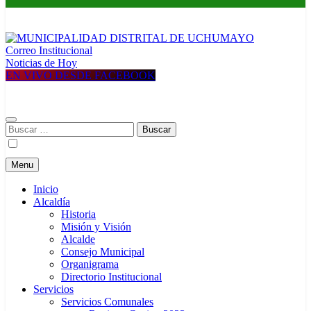
Correo Institucional
MUNICIPALIDAD DISTRITAL DE UCHUMAYO
Construyendo una nueva Historia
Noticias de Hoy
EN VIVO DESDE FACEBOOK
Buscar:
Menu
Inicio
Alcaldía
Historia
Misión y Visión
Alcalde
Consejo Municipal
Organigrama
Directorio Institucional
Servicios
Servicios Comunales