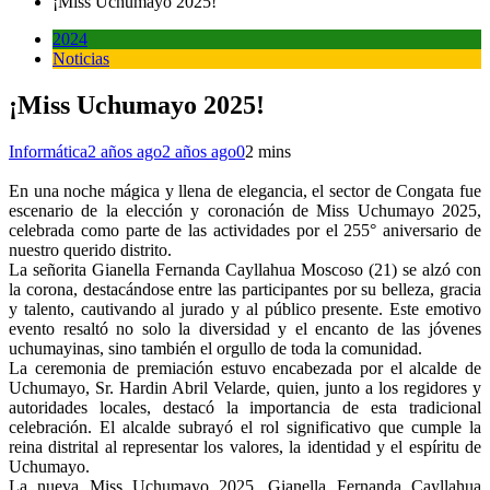
¡Miss Uchumayo 2025!
2024
Noticias
¡Miss Uchumayo 2025!
Informática
2 años ago
2 años ago
0
2 mins
En una noche mágica y llena de elegancia, el sector de Congata fue
escenario de la elección y coronación de Miss Uchumayo 2025,
celebrada como parte de las actividades por el 255° aniversario de
nuestro querido distrito.
La señorita Gianella Fernanda Cayllahua Moscoso (21) se alzó con
la corona, destacándose entre las participantes por su belleza, gracia
y talento, cautivando al jurado y al público presente. Este emotivo
evento resaltó no solo la diversidad y el encanto de las jóvenes
uchumayinas, sino también el orgullo de toda la comunidad.
La ceremonia de premiación estuvo encabezada por el alcalde de
Uchumayo, Sr. Hardin Abril Velarde, quien, junto a los regidores y
autoridades locales, destacó la importancia de esta tradicional
celebración. El alcalde subrayó el rol significativo que cumple la
reina distrital al representar los valores, la identidad y el espíritu de
Uchumayo.
La nueva Miss Uchumayo 2025, Gianella Fernanda Cayllahua