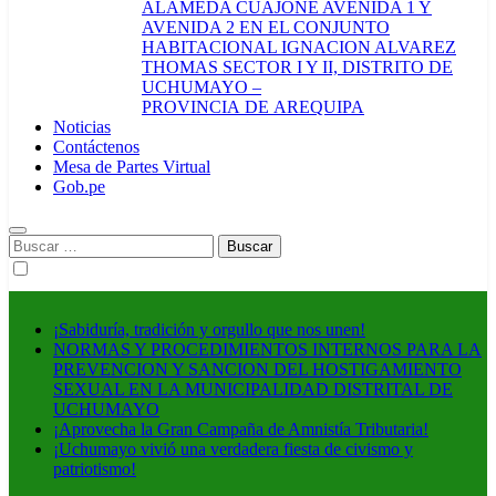
ALAMEDA CUAJONE AVENIDA 1 Y
AVENIDA 2 EN EL CONJUNTO
HABITACIONAL IGNACION ALVAREZ
THOMAS SECTOR I Y II, DISTRITO DE
UCHUMAYO –
PROVINCIA DE AREQUIPA
Noticias
Contáctenos
Mesa de Partes Virtual
Gob.pe
Buscar:
¡Sabiduría, tradición y orgullo que nos unen!
NORMAS Y PROCEDIMIENTOS INTERNOS PARA LA
PREVENCION Y SANCION DEL HOSTIGAMIENTO
SEXUAL EN LA MUNICIPALIDAD DISTRITAL DE
UCHUMAYO
¡Aprovecha la Gran Campaña de Amnistía Tributaria!
¡Uchumayo vivió una verdadera fiesta de civismo y
patriotismo!