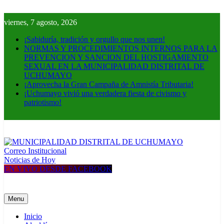
Skip
to
viernes, 7 agosto, 2026
content
¡Sabiduría, tradición y orgullo que nos unen!
NORMAS Y PROCEDIMIENTOS INTERNOS PARA LA
PREVENCION Y SANCION DEL HOSTIGAMIENTO
SEXUAL EN LA MUNICIPALIDAD DISTRITAL DE
UCHUMAYO
¡Aprovecha la Gran Campaña de Amnistía Tributaria!
¡Uchumayo vivió una verdadera fiesta de civismo y
patriotismo!
Correo Institucional
MUNICIPALIDAD DISTRITAL DE UCHUMAYO
Construyendo una nueva Historia
Noticias de Hoy
EN VIVO DESDE FACEBOOK
Menu
Inicio