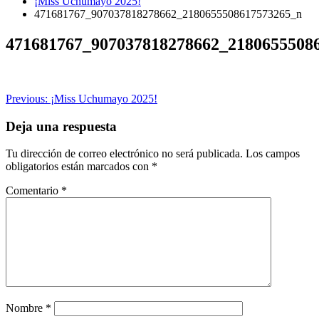
¡Miss Uchumayo 2025!
471681767_907037818278662_2180655508617573265_n
471681767_907037818278662_2180655508
Navegación
Previous:
¡Miss Uchumayo 2025!
de
Deja una respuesta
entradas
Tu dirección de correo electrónico no será publicada.
Los campos
obligatorios están marcados con
*
Comentario
*
Nombre
*