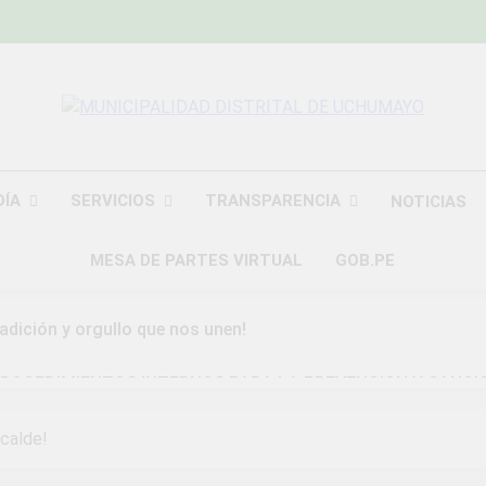
MUNICIPALIDAD
Construyendo Una Nueva Historia
UCHU
DÍA
SERVICIOS
TRANSPARENCIA
NOTICIAS
MESA DE PARTES VIRTUAL
GOB.PE
radición y orgullo que nos unen!
ROCEDIMIENTOS INTERNOS PARA LA PREVENCION Y SANCI
DAD DISTRITAL DE UCHUMAYO
lcalde!
a Gran Campaña de Amnistía Tributaria!