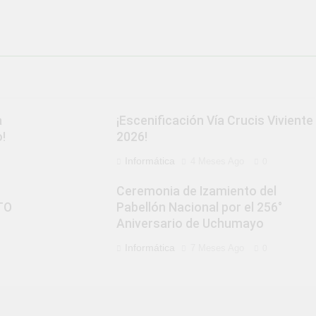
a
¡Escenificación Vía Crucis Viviente
!
2026!
Informática
4 Meses Ago
0
Ceremonia de Izamiento del
TO
Pabellón Nacional por el 256°
Aniversario de Uchumayo
Informática
7 Meses Ago
0