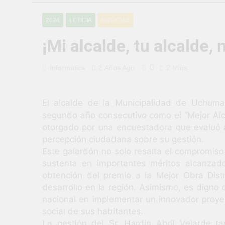
¡Uchumayo vi
2024
LETICIA
NOTICIAS
3 Semanas Ago
¡Desfile Cívi
¡Mi alcalde, tu alcalde, 
3 Semanas Ago
TALLER DE 
0
Informática
2 Años Ago
2 Mins
PROBLEMAS
1 Mes Ago
¡Nueva oport
El alcalde de la Municipalidad de Uchumay
1 Mes Ago
segundo año consecutivo como el “Mejor Alca
Vivamos con 
otorgado por una encuestadora que evaluó a 
1 Mes Ago
percepción ciudadana sobre su gestión.
¡El talento b
Este galardón no solo resalta el compromiso
1 Mes Ago
sustenta en importantes méritos alcanzado
obtención del premio a la Mejor Obra Dis
desarrollo en la región. Asimismo, es digno
nacional en implementar un innovador proye
social de sus habitantes.
La gestión del Sr. Hardin Abril Velarde t