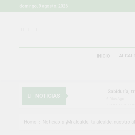
Skip
domingo, 9 agosto, 2026
to
content
ALCAL
INICIO
¡Sabiduría, t
NOTICIAS
6 Días Ago
NORMAS Y P
MUNICIPALI
2 Semanas Ago
Home
Noticias
¡Mi alcalde, tu alcalde, nuestro a
¡Aprovecha l
3 Semanas Ago