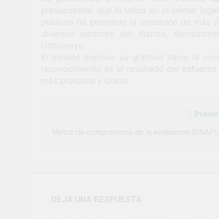
presupuestal, que lo ubica en el primer lugar
públicos ha permitido la ejecución de más 
diversos sectores del distrito, demostra
Uchumayo.
El alcalde expresa su gratitud hacia la c
reconocimiento es el resultado del esfuerz
más próspero y Unido.
Previo
Navegación
de
Matriz de compromisos de la evaluación SINAP
entradas
DEJA UNA RESPUESTA