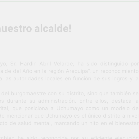
vió una verdadera fiesta de civismo y patriotismo!
co Escolar y Militar en Uchumayo!
¡Embandera
nuestro alcalde!
4 Semanas Ag
HABILIDADES BLANDAS PARA EL ÉXITO LABORAL: PENSAMIE
unidad laboral para los vecinos de Uchumayo!
o, Sr. Hardin Abril Velarde, ha sido distinguido por
lde del Año en la región Arequipa”, un reconocimiento
orgullo nuestras Fiestas Patrias!
las autoridades locales en función de sus logros y la
rilló en el escenario del Festival del Chimbango!
 del burgomaestre con su distrito, sino que también se
s durante su administración. Entre ellos, destaca la
trital, que posiciona a Uchumayo como un modelo de
 de mencionar que Uchumayo es el único distrito a nivel
cto de salud mental, marcando un hito en el bienestar
ambién ha sido reconocida por su eficiente ejecución