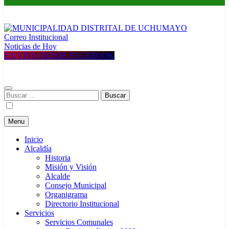
Correo Institucional
MUNICIPALIDAD DISTRITAL DE UCHUMAYO
Construyendo una nueva Historia
Noticias de Hoy
EN VIVO DESDE FACEBOOK
Buscar:
Menu
Inicio
Alcaldía
Historia
Misión y Visión
Alcalde
Consejo Municipal
Organigrama
Directorio Institucional
Servicios
Servicios Comunales