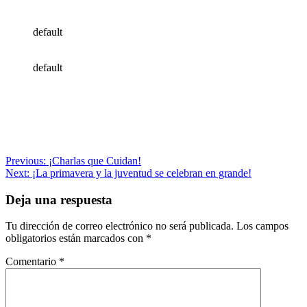
default
default
Navegación
Previous:
¡Charlas que Cuidan!
Next:
¡La primavera y la juventud se celebran en grande!
de
entradas
Deja una respuesta
Tu dirección de correo electrónico no será publicada.
Los campos
obligatorios están marcados con
*
Comentario
*