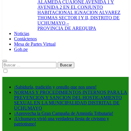
ALAMEDA CUAJONE AVENIDA 1 Y
AVENIDA 2 EN EL CONJUNTO
HABITACIONAL IGNACION ALVAREZ
THOMAS SECTOR I Y II, DISTRITO DE
UCHUMAYO –
PROVINCIA DE AREQUIPA
Noticias
Contáctenos
Mesa de Partes Virtual
Gob.pe
Buscar:
¡Sabiduría, tradición y orgullo que nos unen!
NORMAS Y PROCEDIMIENTOS INTERNOS PARA LA
PREVENCION Y SANCION DEL HOSTIGAMIENTO
SEXUAL EN LA MUNICIPALIDAD DISTRITAL DE
UCHUMAYO
¡Aprovecha la Gran Campaña de Amnistía Tributaria!
¡Uchumayo vivió una verdadera fiesta de civismo y
patriotismo!