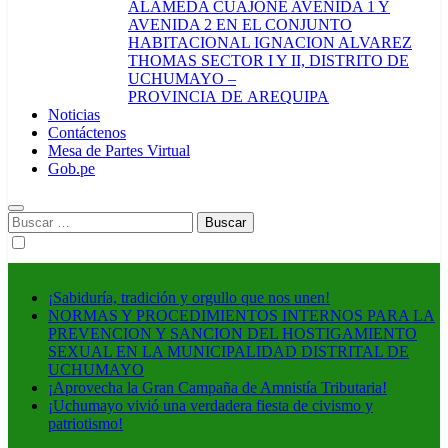
ALAMEDA CUAJONE AVENIDA 1 Y
AVENIDA 2 EN EL CONJUNTO
HABITACIONAL IGNACION ALVAREZ
THOMAS SECTOR I Y II, DISTRITO DE
UCHUMAYO –
PROVINCIA DE AREQUIPA
Noticias
Contáctenos
Mesa de Partes Virtual
Gob.pe
Buscar:
¡Sabiduría, tradición y orgullo que nos unen!
NORMAS Y PROCEDIMIENTOS INTERNOS PARA LA
PREVENCION Y SANCION DEL HOSTIGAMIENTO
SEXUAL EN LA MUNICIPALIDAD DISTRITAL DE
UCHUMAYO
¡Aprovecha la Gran Campaña de Amnistía Tributaria!
¡Uchumayo vivió una verdadera fiesta de civismo y
patriotismo!