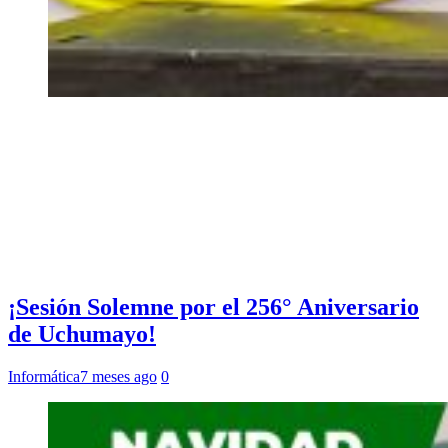
¡Sesión Solemne por el 256° Aniversario
de Uchumayo!
Informática
7 meses ago
0