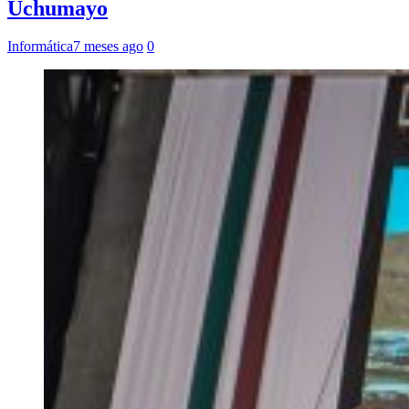
Uchumayo
Informática
7 meses ago
0