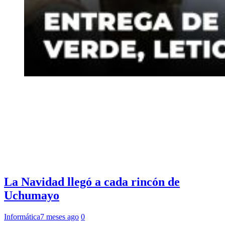
La Navidad llegó a cada rincón de
Uchumayo
Informática
7 meses ago
0