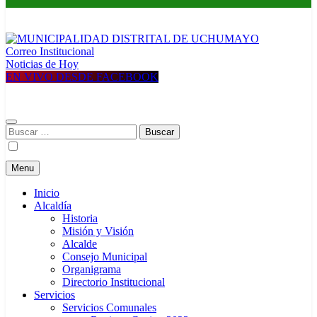
Correo Institucional
MUNICIPALIDAD DISTRITAL DE UCHUMAYO
Construyendo una nueva Historia
Noticias de Hoy
EN VIVO DESDE FACEBOOK
Buscar:
Menu
Inicio
Alcaldía
Historia
Misión y Visión
Alcalde
Consejo Municipal
Organigrama
Directorio Institucional
Servicios
Servicios Comunales