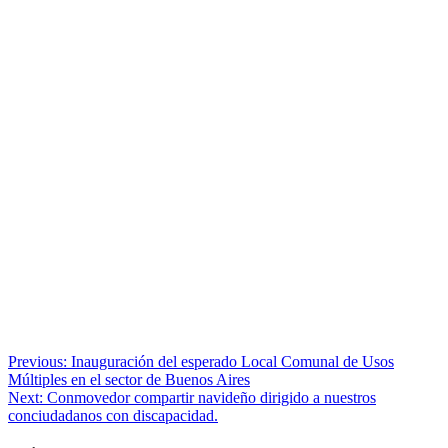
Navegación
Previous:
Inauguración del esperado Local Comunal de Usos
Múltiples en el sector de Buenos Aires
de
Next:
Conmovedor compartir navideño dirigido a nuestros
entradas
conciudadanos con discapacidad.