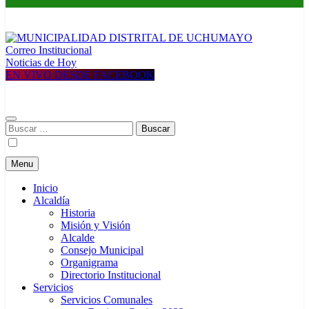
Correo Institucional
MUNICIPALIDAD DISTRITAL DE UCHUMAYO
Construyendo una nueva Historia
Noticias de Hoy
EN VIVO DESDE FACEBOOK
Buscar:
Menu
Inicio
Alcaldía
Historia
Misión y Visión
Alcalde
Consejo Municipal
Organigrama
Directorio Institucional
Servicios
Servicios Comunales