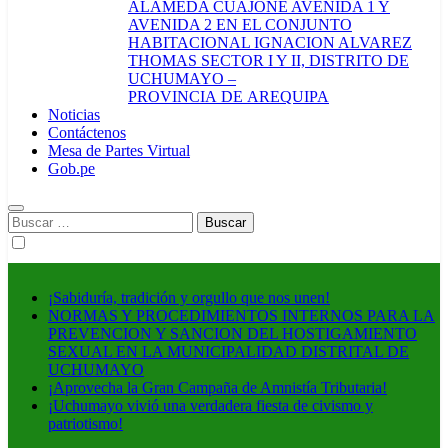
ALAMEDA CUAJONE AVENIDA 1 Y
AVENIDA 2 EN EL CONJUNTO
HABITACIONAL IGNACION ALVAREZ
THOMAS SECTOR I Y II, DISTRITO DE
UCHUMAYO –
PROVINCIA DE AREQUIPA
Noticias
Contáctenos
Mesa de Partes Virtual
Gob.pe
Buscar:
¡Sabiduría, tradición y orgullo que nos unen!
NORMAS Y PROCEDIMIENTOS INTERNOS PARA LA
PREVENCION Y SANCION DEL HOSTIGAMIENTO
SEXUAL EN LA MUNICIPALIDAD DISTRITAL DE
UCHUMAYO
¡Aprovecha la Gran Campaña de Amnistía Tributaria!
¡Uchumayo vivió una verdadera fiesta de civismo y
patriotismo!