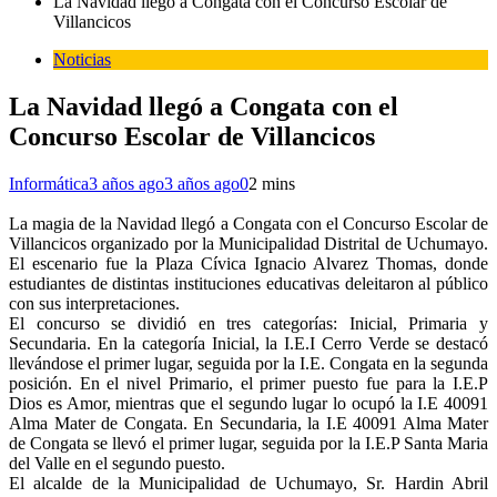
La Navidad llegó a Congata con el Concurso Escolar de
Villancicos
Noticias
La Navidad llegó a Congata con el
Concurso Escolar de Villancicos
Informática
3 años ago
3 años ago
0
2 mins
La magia de la Navidad llegó a Congata con el Concurso Escolar de
Villancicos organizado por la Municipalidad Distrital de Uchumayo.
El escenario fue la Plaza Cívica Ignacio Alvarez Thomas, donde
estudiantes de distintas instituciones educativas deleitaron al público
con sus interpretaciones.
El concurso se dividió en tres categorías: Inicial, Primaria y
Secundaria. En la categoría Inicial, la I.E.I Cerro Verde se destacó
llevándose el primer lugar, seguida por la I.E. Congata en la segunda
posición. En el nivel Primario, el primer puesto fue para la I.E.P
Dios es Amor, mientras que el segundo lugar lo ocupó la I.E 40091
Alma Mater de Congata. En Secundaria, la I.E 40091 Alma Mater
de Congata se llevó el primer lugar, seguida por la I.E.P Santa Maria
del Valle en el segundo puesto.
El alcalde de la Municipalidad de Uchumayo, Sr. Hardin Abril