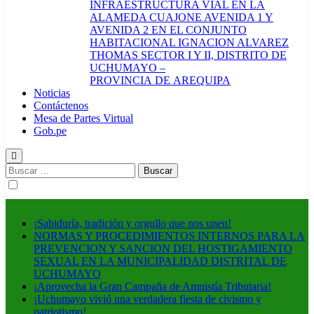
INFRAESTRUCTURA VIAL EN LA
ALAMEDA CUAJONE AVENIDA 1 Y
AVENIDA 2 EN EL CONJUNTO
HABITACIONAL IGNACION ALVAREZ
THOMAS SECTOR I Y II, DISTRITO DE
UCHUMAYO –
PROVINCIA DE AREQUIPA
Noticias
Contáctenos
Mesa de Partes Virtual
Gob.pe
Buscar:
¡Sabiduría, tradición y orgullo que nos unen!
NORMAS Y PROCEDIMIENTOS INTERNOS PARA LA
PREVENCION Y SANCION DEL HOSTIGAMIENTO
SEXUAL EN LA MUNICIPALIDAD DISTRITAL DE
UCHUMAYO
¡Aprovecha la Gran Campaña de Amnistía Tributaria!
¡Uchumayo vivió una verdadera fiesta de civismo y
patriotismo!