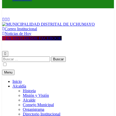
Correo Institucional
MUNICIPALIDAD DISTRITAL DE UCHUMAYO
Construyendo una nueva Historia
Noticias de Hoy
EN VIVO DESDE FACEBOOK
Buscar:
Menu
Inicio
Alcaldía
Historia
Misión y Visión
Alcalde
Consejo Municipal
Organigrama
Directorio Institucional