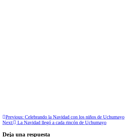
Navegación
Previous:
Celebrando la Navidad con los niños de Uchumayo
Next:
La Navidad llegó a cada rincón de Uchumayo
de
entradas
Deja una respuesta